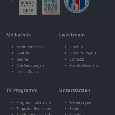
Mediathek
Livestream
Mehr entdecken
Bibel TV
Exklusiv
Bibel TV Impuls
Genres
EchtJetzt
Alle Sendungen
MeinGottesdienst
Letzte Chance
TV Programm
Unterstützen
Programmübersicht
Weitersagen
Tipps der Redaktion
Beten
Sendungen von A-Z
Spenden