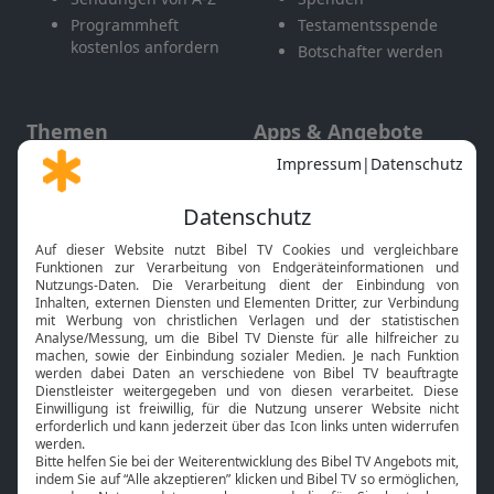
Programmheft
Testamentsspende
kostenlos anfordern
Botschafter werden
Themen
Apps & Angebote
Gott und Bibel erklärt
Newsletter
Feiertage
Mobile App
Interviews
Kids App
Neuigkeiten
Smart TV
HbbTV
Bibelthek Online-Bibel
Nächster Gottesdienst
Bibel TV
Service
Über uns
Kontakt