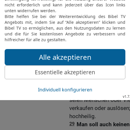
sein Eigentum gehörte.
25
Alle deine Schätzung
Heiligtums erfolgen. Ein
26
Doch soll niemand die
dem HERRN schon als Ers
ein Schaf: Es gehört d
27
Ist es aber ein unrein
deiner Schätzung und den
es nicht auslösen, so so
werden.
28
Nur soll man kein mit
jemand dem HERRN geban
seien Menschen oder Vie
verkaufen oder auslösen
hochheilig.
29
Man soll auch keine