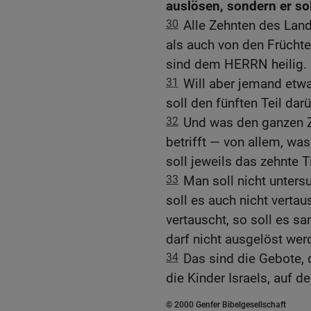
auslösen, sondern er so
30
Alle Zehnten des Lan
als auch von den Früch
sind dem HERRN heilig.
31
Will aber jemand etw
soll den fünften Teil dar
32
Und was den ganzen Z
betrifft — von allem, wa
soll jeweils das zehnte 
33
Man soll nicht unters
soll es auch nicht verta
vertauscht, so soll es s
darf nicht ausgelöst wer
34
Das sind die Gebote,
die Kinder Israels, auf d
© 2000 Genfer Bibelgesellschaft