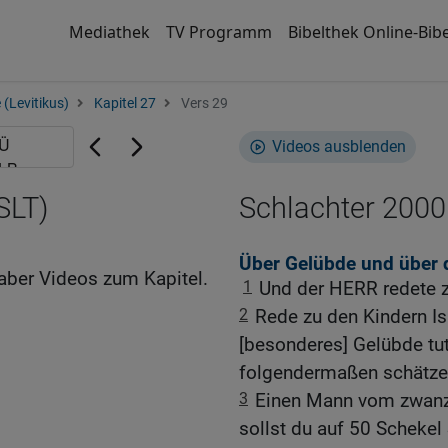
Mediathek
TV Programm
Bibelthek Online-Bibe
 (Levitikus)
Kapitel 27
Vers 29
Videos ausblenden
SLT)
Schlachter 2000
Über Gelübde und über 
aber Videos zum Kapitel.
1
Und der HERR redete 
2
Rede zu den Kindern I
[besonderes] Gelübde tut,
folgendermaßen schätze
3
Einen Mann vom zwanz
sollst du auf 50 Schekel