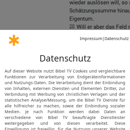
wieder auslösen will, so 
Schätzungssumme hinaus 
Eigentum.
20
Will er aber das Feld
einem anderen verkauft,
werden;
21
sondern das Feld soll
HERRN heilig sein, wie e
dem Priester als Eigentu
22
Wenn aber jemand dem
gekauft hat und das nich
23
so soll ihm der Pries
berechnen bis zum Hallja
Schätzwert geben, als he
24
Aber im Halljahr soll 
von dem er es erworben 