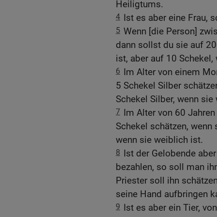
Heiligtums.
4
Ist es aber eine Frau, 
5
Wenn [die Person] zwis
dann sollst du sie auf 2
ist, aber auf 10 Schekel,
6
Im Alter von einem Mon
5 Schekel Silber schätzen
Schekel Silber, wenn sie 
7
Im Alter von 60 Jahren 
Schekel schätzen, wenn s
wenn sie weiblich ist.
8
Ist der Gelobende aber
bezahlen, so soll man ihn
Priester soll ihn schätz
seine Hand aufbringen kan
9
Ist es aber ein Tier,