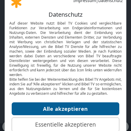
Gott und Bibel erklärt
Newsletter
Feiertage
Mobile App
Interviews
Kids App
Neuigkeiten
Smart TV
HbbTV
Bibelthek Online-Bibel
Nächster Gottesdienst
Bibel TV
Service
Über uns
Kontakt
Jobs
TV-Empfang
Presse
FAQ
Mediadaten
bibeltv.de:
Impressum
Datenschutz