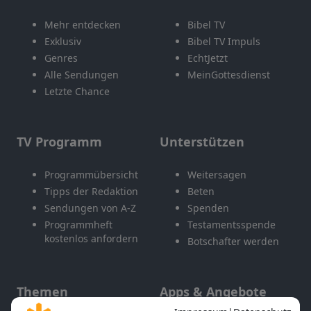
Mehr entdecken
Bibel TV
Exklusiv
Bibel TV Impuls
Genres
EchtJetzt
Alle Sendungen
MeinGottesdienst
Letzte Chance
TV Programm
Unterstützen
Programmübersicht
Weitersagen
Tipps der Redaktion
Beten
Sendungen von A-Z
Spenden
Programmheft
Testamentsspende
kostenlos anfordern
Botschafter werden
Themen
Apps & Angebote