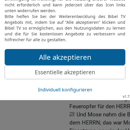
25
Und er nahm das Fett 
den Eingeweiden und den
mit dem Fett daran und d
26
dazu nahm er aus dem
vor dem HERRN war, ein
Ölbrotkuchen und einen F
und auf die rechte Schult
27
und er legte das alle
Hände seiner Söhne und
HERRN.
28
Danach nahm Mose das
ließ es auf dem Altar ü
Das war das Einsetzungs
Feueropfer für den HER
29
Und Mose nahm die Br
dem HERRN; das war Mos