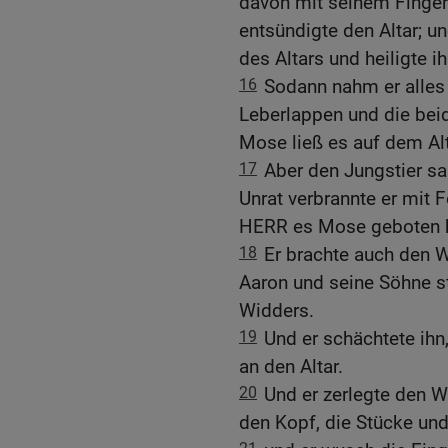
davon mit seinem Finger
entsündigte den Altar; u
des Altars und heiligte i
16
Sodann nahm er alles
Leberlappen und die bei
Mose ließ es auf dem Al
17
Aber den Jungstier s
Unrat verbrannte er mit 
HERR es Mose geboten h
18
Er brachte auch den 
Aaron und seine Söhne s
Widders.
19
Und er schächtete ih
an den Altar.
20
Und er zerlegte den W
den Kopf, die Stücke und