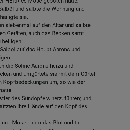
der HERR es Mose geboten hatte.
alböl und salbte die Wohnung und
heiligte sie.
n siebenmal auf den Altar und salbte
inen Geräten, auch das Becken samt
 heiligen.
Salböl auf das Haupt Aarons und
igen.
h die Söhne Aarons herzu und
öcken und umgürtete sie mit dem Gürtel
en Kopfbedeckungen um, so wie der
atte.
stier des Sündopfers herzuführen; und
tützten ihre Hände auf den Kopf des
, und Mose nahm das Blut und tat