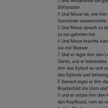
3
und versammle die ga
Stiftshütte!
4
Und Mose tat, wie ihm 
Gemeinde versammelte si
5
Und Mose sprach zu de
zu tun geboten hat.
6
Und Mose brachte Aaro
sie mit Wasser.
7
Und er legte ihm den 
Gürtel, und er bekleidet
ihm das Ephod an und um
des Ephods und befestig
8
Danach legte er ihm da
Brustschild die Urim un
9
und er setzte ihm den
den Kopfbund, vorn an sei