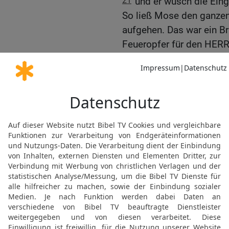
21
und er wusch die Ein
So ließ Mose den ganzen
aufgehen. Das war ein Br
Feueropfer für den HER
hatte.
22
Er brachte auch den 
Einsetzung. Und Aaron 
auf den Kopf des Widde
23
Und er schächtete ih
er tat es auf das rechte
Daumen seiner rechten H
rechten Fußes.
24
Und Mose brachte auch
von dem Blut auf ihr re
ihrer rechten Hand und a
und Mose sprengte das B