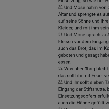
Einsetzung, so wie der 
30
Und Mose nahm von d
Altar und sprengte es au
auf seine Söhne und ihre 
Kleider, und mit ihm sei
31
Und Mose sprach zu A
Fleisch vor dem Eingang 
auch das Brot, das im Ko
geboten und gesagt habe
essen.
32
Was aber übrig bleib
das sollt ihr mit Feuer v
33
Und ihr sollt sieben 
Eingang der Stiftshütte,
Einsetzungsopfers erfüll
euch die Hände gefüllt w