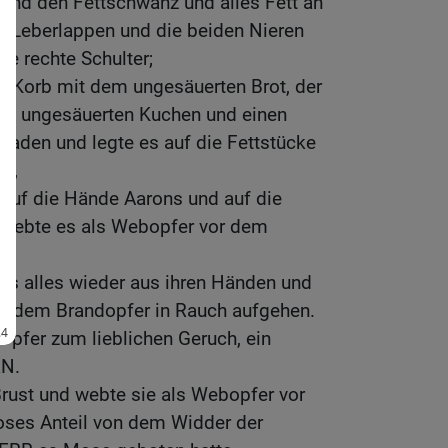
und den Fettschwanz und alles Fett an
 Leberlappen und die beiden Nieren
ie rechte Schulter;
 Korb mit dem ungesäuerten Brot, der
en ungesäuerten Kuchen und einen
laden und legte es auf die Fettstücke
er,
s auf die Hände Aarons und auf die
 webte es als Webopfer vor dem
 alles wieder aus ihren Händen und
ber dem Brandopfer in Rauch aufgehen.
opfer zum lieblichen Geruch, ein
RN.
ust und webte sie als Webopfer vor
es Anteil von dem Widder der