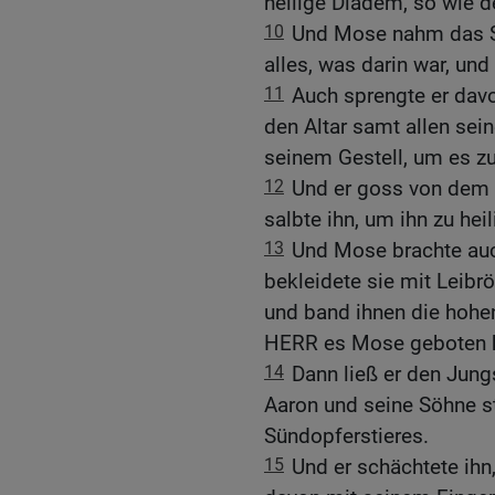
heilige Diadem, so wie 
10
Und Mose nahm das S
alles, was darin war, und 
11
Auch sprengte er davo
den Altar samt allen se
seinem Gestell, um es zu
12
Und er goss von dem 
salbte ihn, um ihn zu heil
13
Und Mose brachte auc
bekleidete sie mit Leibr
und band ihnen die hoh
HERR es Mose geboten h
14
Dann ließ er den Jung
Aaron und seine Söhne s
Sündopferstieres.
15
Und er schächtete ihn