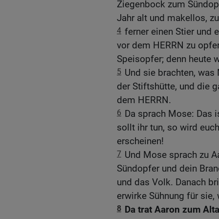
Ziegenbock zum Sündopf
Jahr alt und makellos, z
4
ferner einen Stier und
vor dem HERRN zu opfern
Speisopfer; denn heute 
5
Und sie brachten, was
der Stiftshütte, und die
dem HERRN.
6
Da sprach Mose: Das i
sollt ihr tun, so wird eu
erscheinen!
7
Und Mose sprach zu Aar
Sündopfer und dein Bran
und das Volk. Danach br
erwirke Sühnung für sie,
8
Da trat Aaron zum Alt