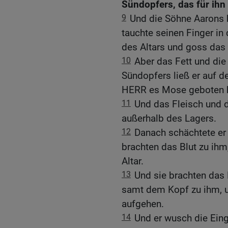
Sündopfers, das für ihn
9
Und die Söhne Aarons b
tauchte seinen Finger in 
des Altars und goss das 
10
Aber das Fett und di
Sündopfers ließ er auf d
HERR es Mose geboten h
11
Und das Fleisch und d
außerhalb des Lagers.
12
Danach schächtete er
brachten das Blut zu ihm
Altar.
13
Und sie brachten das 
samt dem Kopf zu ihm, un
aufgehen.
14
Und er wusch die Eing