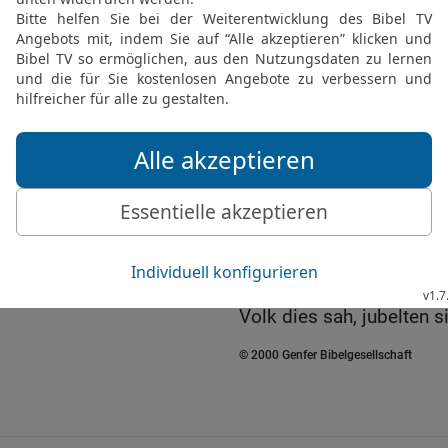
ließ die Fettstücke auf 
21
Aber die Brust und di
Webopfer vor dem HERRN
22
Danach streckte Aaro
segnete es; und er stieg
Brandopfer und das Frie
23
Und Mose und Aaron gi
sie wieder herauskamen, 
Herrlichkeit des HERRN
24
und es ging Feuer au
Brandopfer und die Fetts
Volk dies sah, jubelten s
© 2000 Genfer Bibelgesellschaft