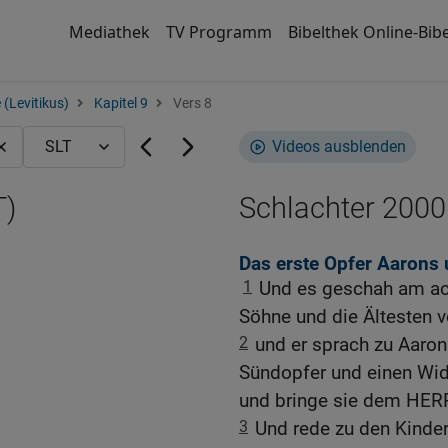
Mediathek
TV Programm
Bibelthek Online-Bibe
 (Levitikus)
Kapitel 9
Vers 8
Videos ausblenden
T)
Schlachter 2000
Das erste Opfer Aarons
1
Und es geschah am ach
Söhne und die Ältesten vo
2
und er sprach zu Aaro
Sündopfer und einen Wid
und bringe sie dem HER
3
Und rede zu den Kinder