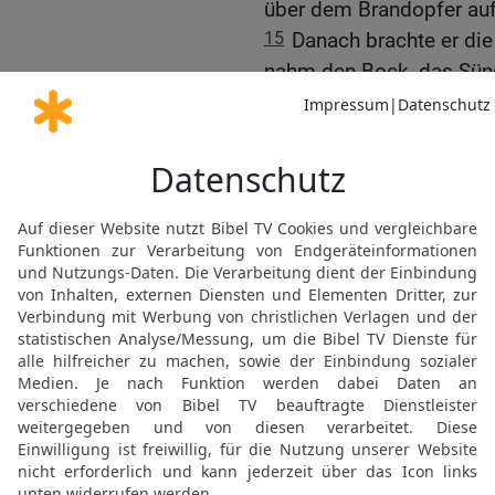
über dem Brandopfer auf
15
Danach brachte er die
nahm den Bock, das Sünd
und opferte ihn als Sünd
16
Danach brachte er das
der Vorschrift.
17
Er brachte auch das 
Handvoll davon und ließ 
außer dem Brandopfer d
18
Danach schächtete er 
Friedensopfer für das V
das Blut; das sprengte er
19
Aber die Fettstücke 
Fettschwanz und das Fet
Nieren und den Leberlap
20
alle diese Fettstücke 