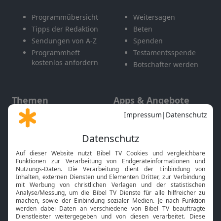
Programmübersicht
Weitersagen
Tipps der Redaktion
Beten
Sendungen von A-Z
Spenden
Programmheft
Testamentsspende
kostenlos anfordern
Botschafter werden
Themen
Apps & Angebote
Gott und Bibel erklärt
Newsletter
Feiertage
Mobile App
Interviews
Kids App
Neuigkeiten
Smart TV
HbbTV
Bibelthek Online-Bibel
Nächster Gottesdienst