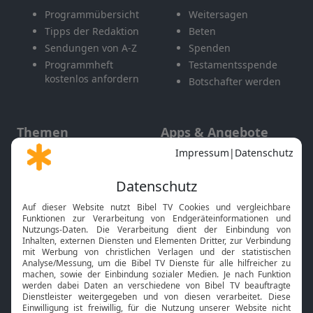
Programmübersicht
Weitersagen
Tipps der Redaktion
Beten
Sendungen von A-Z
Spenden
Programmheft
Testamentsspende
kostenlos anfordern
Botschafter werden
Themen
Apps & Angebote
Gott und Bibel erklärt
Newsletter
Feiertage
Mobile App
Interviews
Kids App
Neuigkeiten
Smart TV
HbbTV
Bibelthek Online-Bibel
Nächster Gottesdienst