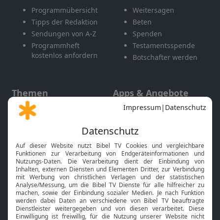
Programmübersicht
Weitersagen
Tipps der Redaktion
Beten
Sendungen von A-Z
Spenden
Programmheft
Testamentsspende
kostenlos anfordern
Botschafter werden
Themen
Apps & Angebote
Gott und Bibel erklärt
Newsletter
Feiertage
Mobile App
Interviews
Kids App
Neuigkeiten
Smart TV
HbbTV
Bibelthek Online-Bibel
Nächster Gottesdienst