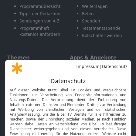
Programmübersicht
Weitersagen
Tipps der Redaktion
Beten
Sendungen von A-Z
Spenden
Programmheft
Testamentsspende
kostenlos anfordern
Botschafter werden
Themen
Apps & Angebote
Gott und Bibel erklärt
Newsletter
Feiertage
Mobile App
Interviews
Kids App
Neuigkeiten
Smart TV
HbbTV
Bibelthek Online-Bibel
Nächster Gottesdienst