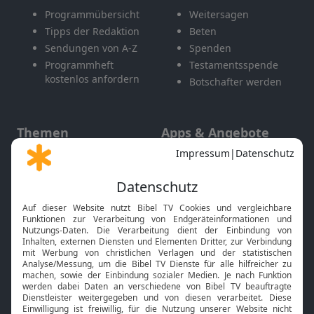
Programmübersicht
Weitersagen
Tipps der Redaktion
Beten
Sendungen von A-Z
Spenden
Programmheft
Testamentsspende
kostenlos anfordern
Botschafter werden
Themen
Apps & Angebote
Gott und Bibel erklärt
Newsletter
Feiertage
Mobile App
Interviews
Kids App
Neuigkeiten
Smart TV
HbbTV
Bibelthek Online-Bibel
Nächster Gottesdienst