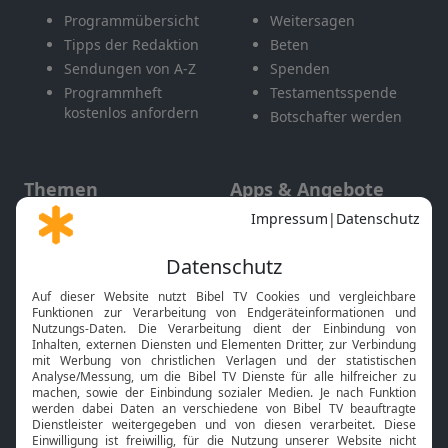
Programmübersicht
Weitersagen
Tipps der Redaktion
Beten
Sendungen von A-Z
Spenden
Programmheft
Testamentsspende
kostenlos anfordern
Botschafter werden
Themen
Apps & Angebote
Gott und Bibel erklärt
Newsletter
Feiertage
Mobile App
Interviews
Kids App
Neuigkeiten
Smart TV
HbbTV
Bibelthek Online-Bibel
Nächster Gottesdienst