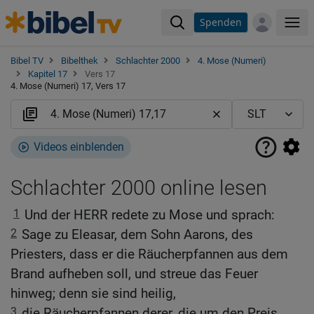
Spenden
Me
Bibel TV
Bibelthek
Schlachter 2000
4. Mose (Numeri)
Kapitel 17
Vers 17
4. Mose (Numeri) 17, Vers 17
Videos einblenden
Schlachter 2000 online lesen
1
Und der HERR redete zu Mose und sprach:
2
Sage zu Eleasar, dem Sohn Aarons, des
Priesters, dass er die Räucherpfannen aus dem
Brand aufheben soll, und streue das Feuer
hinweg; denn sie sind heilig,
3
die Räucherpfannen derer, die um den Preis