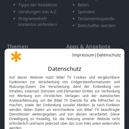
Tipps der Redaktion
Beten
Sendungen von A-Z
Spenden
Programmheft
Testamentsspende
kostenlos anfordern
Botschafter werden
Themen
Apps & Angebote
Gott und Bibel erklärt
Newsletter
Feiertage
Mobile App
Interviews
Kids App
Neuigkeiten
Smart TV
HbbTV
Bibelthek Online-Bibel
Nächster Gottesdienst
Bibel TV
Service