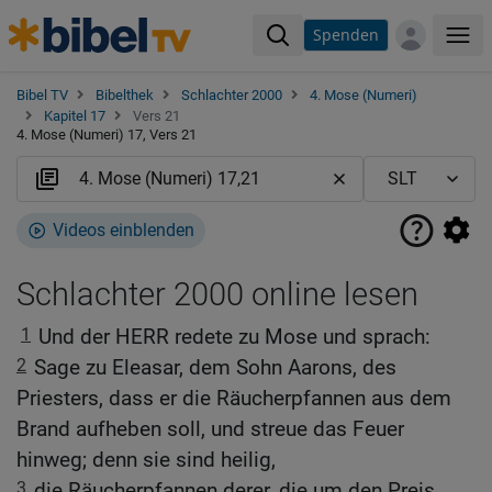
Spenden
Me
Bibel TV
Bibelthek
Schlachter 2000
4. Mose (Numeri)
Kapitel 17
Vers 21
4. Mose (Numeri) 17, Vers 21
Videos einblenden
Schlachter 2000 online lesen
1
Und der HERR redete zu Mose und sprach:
2
Sage zu Eleasar, dem Sohn Aarons, des
Priesters, dass er die Räucherpfannen aus dem
Brand aufheben soll, und streue das Feuer
hinweg; denn sie sind heilig,
3
die Räucherpfannen derer, die um den Preis