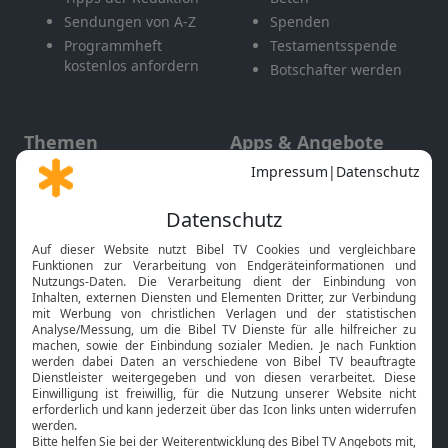
Sendungen von A-Z
Spenden
Programmheft
Testamentsspende
kostenlos anfordern
Botschafter werden
Themen
Apps & Angebote
Gott und Bibel erklärt
Newsletter
Feiertage
Mobile App
Interviews
Kids App
Neuigkeiten
Smart TV
HbbTV
Bibelthek Online-Bibel
Nächster Gottesdienst
Bibel TV
Service