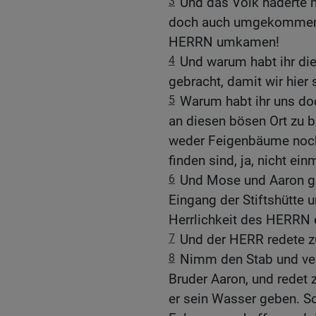
3
Und das Volk haderte 
doch auch umgekommen w
HERRN umkamen!
4
Und warum habt ihr d
gebracht, damit wir hier 
5
Warum habt ihr uns do
an diesen bösen Ort zu 
weder Feigenbäume noch
finden sind, ja, nicht ei
6
Und Mose und Aaron g
Eingang der Stiftshütte u
Herrlichkeit des HERRN 
7
Und der HERR redete z
8
Nimm den Stab und ve
Bruder Aaron, und redet 
er sein Wasser geben. S