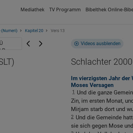
Mediathek
TV Programm
Bibelthek Online-Bibe
 (Numeri)
Kapitel 20
Vers 13
Videos ausblenden
SLT)
Schlachter 2000
Im vierzigsten Jahr de
Moses Versagen
1
Und die ganze Gemeind
Zin, im ersten Monat, un
Mirjam starb dort und w
2
Und die Gemeinde hat
sie sich gegen Mose und