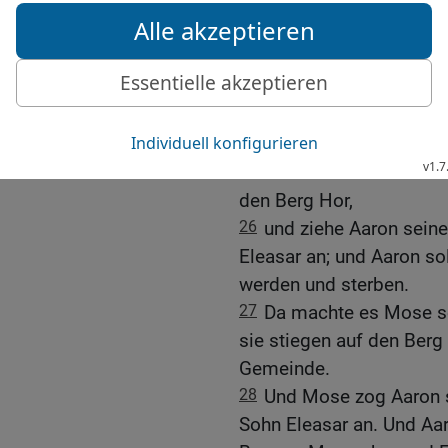
23
Und der HERR redete 
der Grenze des Landes de
24
Aaron soll zu seinem 
nicht in das Land komme
habe, weil ihr meinem 
Haderwasser.
25
Nimm aber Aaron und 
den Berg Hor,
26
und ziehe Aaron seine
Eleasar an; und Aaron so
werden und sterben.
27
Da machte es Mose so
sie stiegen auf den Ber
Gemeinde.
28
Und Mose zog Aaron s
Sohn Eleasar an. Und Aar