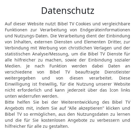
18
Der Edomiter aber spr
mein Land ziehen, sonst
entgegenziehen!
19
Und die Kinder Israel
gebahnten Straße ziehen
trinken, wir und unser Vi
weiter nichts, als nur zu
20
Er aber sprach: Du sol
Edomiter zog ihnen ent
starker Hand.
21
So verweigerte der Edo
Gebiet zu ziehen. Und Is
Aarons Tod
22
Da brachen sie auf v
der Kinder Israels kam 