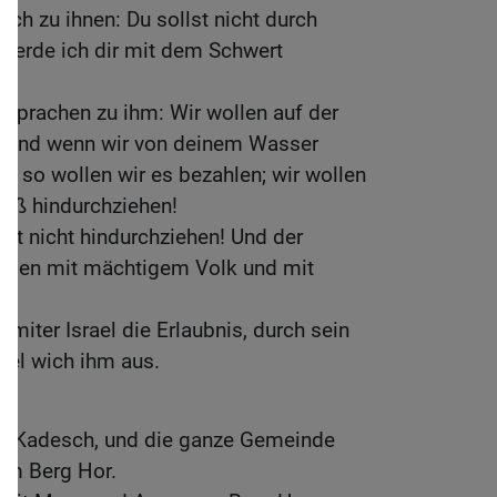
ach zu ihnen: Du sollst nicht durch
 werde ich dir mit dem Schwert
s sprachen zu ihm: Wir wollen auf der
, und wenn wir von deinem Wasser
eh, so wollen wir es bezahlen; wir wollen
 Fuß hindurchziehen!
lst nicht hindurchziehen! Und der
gegen mit mächtigem Volk und mit
miter Israel die Erlaubnis, durch sein
rael wich ihm aus.
on Kadesch, und die ganze Gemeinde
zum Berg Hor.