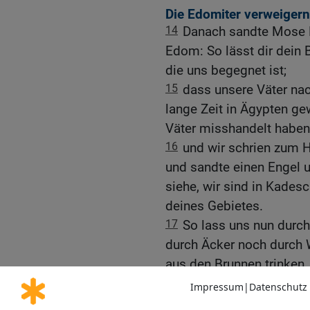
Die Edomiter verweigern
14
Danach sandte Mose 
Edom: So lässt dir dein B
die uns begegnet ist;
15
dass unsere Väter na
lange Zeit in Ägypten g
Väter misshandelt haben
16
und wir schrien zum 
und sandte einen Engel 
siehe, wir sind in Kades
deines Gebietes.
17
So lass uns nun durch
durch Äcker noch durch 
aus den Brunnen trinken.
ziehen und weder zur rec
bis wir durch dein Gebie