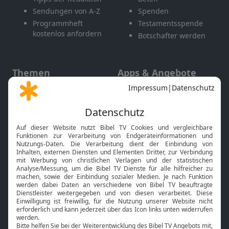
Sendungen von A-Z
Spenden
Programmheft
Testamentsspende
kostenlos anfordern
Botschafter werden
Themen
Apps & Angebote
Gott und Bibel erklärt
Newsletter
Feiertage
Mobile App
Interviews
Kids App
Neuigkeiten
Smart TV
HbbTV
Bibelthek Online-Bibel
Nächster Gottesdienst
Bibel TV
Service