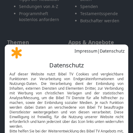
Sendungen von A-Z
Spenden
Programmheft
Testamentsspende
kostenlos anfordern
Botschafter werden
Themen
Apps & Angebote
Gott und Bibel erklärt
Newsletter
Feiertage
Mobile App
Interviews
Kids App
Neuigkeiten
Smart TV
HbbTV
Bibelthek Online-Bibel
Nächster Gottesdienst
Bibel TV
Service