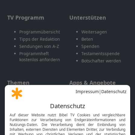
TV Programm
Unterstützen
Programmübersicht
Weitersagen
Tipps der Redaktion
Beten
Sendungen von A-Z
Spenden
Programmheft
Testamentsspende
kostenlos anfordern
Botschafter werden
Themen
Apps & Angebote
Gott und Bibel erklärt
Newsletter
Feiertage
Mobile App
Interviews
Kids App
Neuigkeiten
Smart TV
HbbTV
Bibelthek Online-Bibel