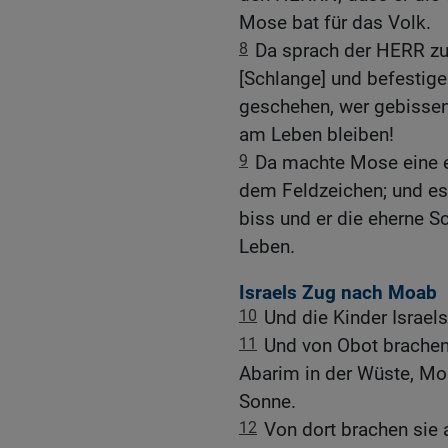
Mose bat für das Volk.
8
Da sprach der HERR zu
[Schlange] und befestige
geschehen, wer gebissen 
am Leben bleiben!
9
Da machte Mose eine e
dem Feldzeichen; und e
biss und er die eherne S
Leben.
Israels Zug nach Moab
10
Und die Kinder Israels
11
Und von Obot brachen s
Abarim in der Wüste, M
Sonne.
12
Von dort brachen sie 