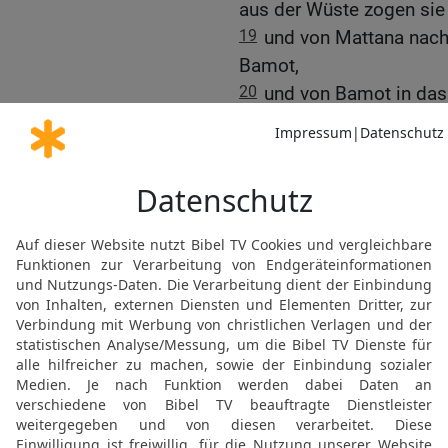
aus der Wüste zogen sie
19
und von Mattana nach 
Bamot,
20
und von Bamot in das 
dem Gipfel des Pisga, de
Sieg über die Könige S
21
Und Israel sandte Bot
und ließ ihm sagen:
22
Lass mich durch dein 
Äcker noch in die Weing
Brunnenwasser nicht trin
Königs ziehen, bis wir d
23
Aber Sihon gestattete 
ziehen; und Sihon versa
Israel entgegen in die W
kämpfte er gegen Israel.