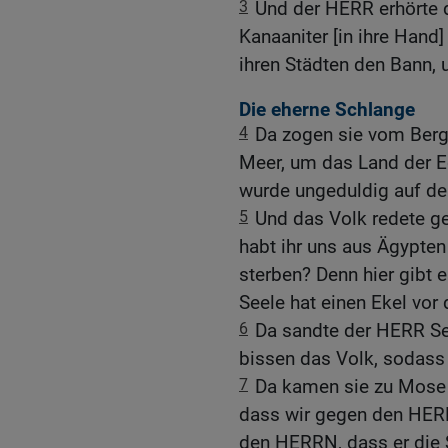
3
Und der HERR erhörte 
Kanaaniter [in ihre Hand]
ihren Städten den Bann,
Die eherne Schlange
4
Da zogen sie vom Ber
Meer, um das Land der 
wurde ungeduldig auf d
5
Und das Volk redete 
habt ihr uns aus Ägypten
sterben? Denn hier gibt 
Seele hat einen Ekel vor
6
Da sandte der HERR Se
bissen das Volk, sodass v
7
Da kamen sie zu Mose 
dass wir gegen den HERR
den HERRN, dass er die