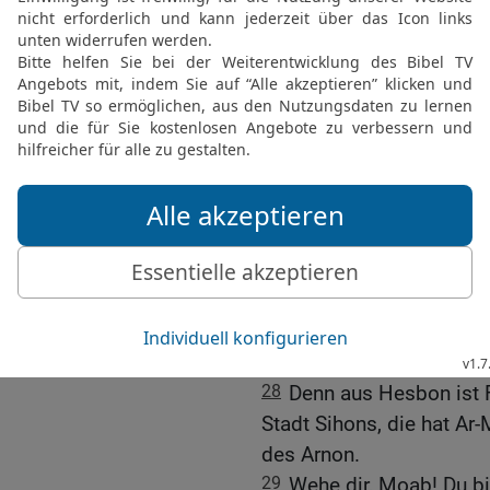
24
Israel aber schlug ih
nahm sein Land in Besit
bis zu den Ammonitern; 
fest.
25
So nahm Israel alle di
Städten der Amoriter, in
Tochterstädten.
26
Denn Hesbon war die S
der zuvor mit dem König
ganzes Land bis zum Ar
27
Daher sagen die Spru
werde gebaut, und die St
28
Denn aus Hesbon ist 
Stadt Sihons, die hat Ar
des Arnon.
29
Wehe dir, Moab! Du bi