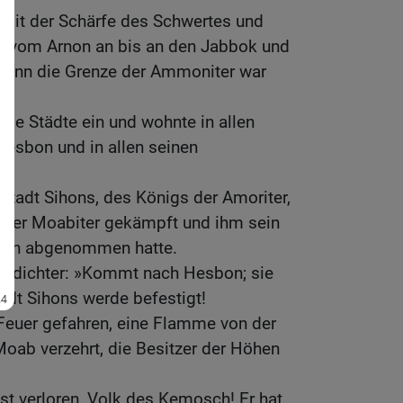
n mit der Schärfe des Schwertes und
z, vom Arnon an bis an den Jabbok und
denn die Grenze der Ammoniter war
ese Städte ein und wohnte in allen
 Hesbon und in allen seinen
tadt Sihons, des Königs der Amoriter,
 der Moabiter gekämpft und ihm sein
non abgenommen hatte.
chdichter: »Kommt nach Hesbon; sie
adt Sihons werde befestigt!
Feuer gefahren, eine Flamme von der
-Moab verzehrt, die Besitzer der Höhen
st verloren, Volk des Kemosch! Er hat