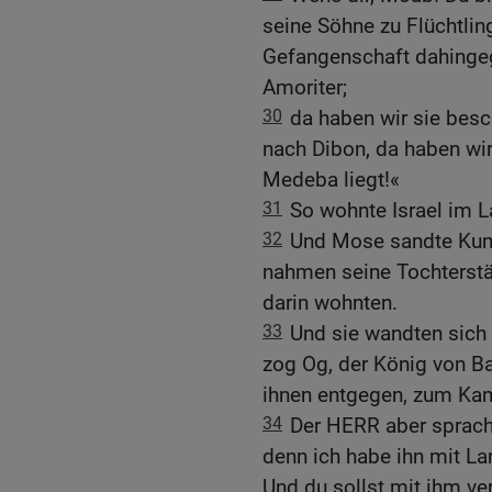
seine Söhne zu Flüchtlin
Gefangenschaft dahingeg
Amoriter;
30
da haben wir sie besc
nach Dibon, da haben wi
Medeba liegt!«
31
So wohnte Israel im L
32
Und Mose sandte Kund
nahmen seine Tochterstäd
darin wohnten.
33
Und sie wandten sich
zog Og, der König von B
ihnen entgegen, zum Kam
34
Der HERR aber sprach 
denn ich habe ihn mit L
Und du sollst mit ihm ve