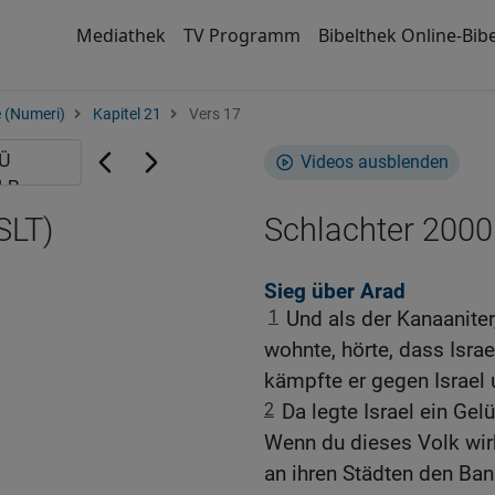
Mediathek
TV Programm
Bibelthek Online-Bibe
 (Numeri)
Kapitel 21
Vers 17
Videos ausblenden
SLT)
Schlachter 2000
Sieg über Arad
1
Und als der Kanaaniter
wohnte, hörte, dass Isr
kämpfte er gegen Israel
2
Da legte Israel ein G
Wenn du dieses Volk wirk
an ihren Städten den Ban