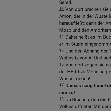
Sered.
13
Von dort brachen sie 
Arnon, der in der Wüste 
herausfließt; denn der A
Moab und den Amoritern
14
Daher heißt es im Bu
er im Sturm eingenommen
15
Und den Abhang der Tä
Wohnsitz von Ar Und sic
16
Von dort zogen sie na
der HERR zu Mose sagte:
Wasser geben!
17
Damals sang Israel di
ihm zu!
18
Du Brunnen, den die F
Volkes öffneten Mit dem