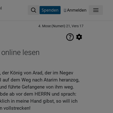
l
Spenden
Anmelden
Menü
4. Mose (Numeri) 21, Vers 17
 online lesen
, der König von Arad, der im Negev
ael auf dem Weg nach Atarim heranzog,
 und führte Gefangene von ihm weg.
elübde ab vor dem HERRN und sprach:
lich in meine Hand gibst, so will ich
n vollstrecken!