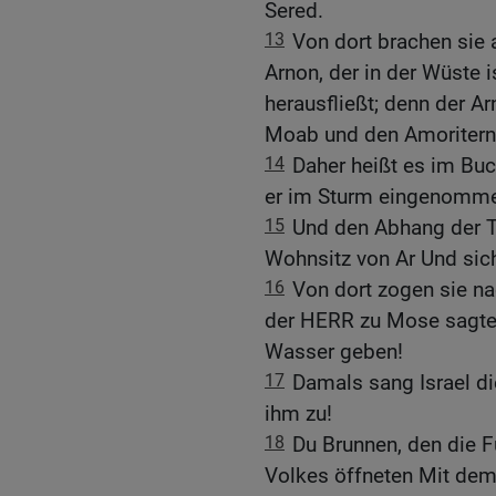
Sered.
13
Von dort brachen sie 
Arnon, der in der Wüste 
herausfließt; denn der A
Moab und den Amoritern
14
Daher heißt es im Bu
er im Sturm eingenommen
15
Und den Abhang der Tä
Wohnsitz von Ar Und sic
16
Von dort zogen sie na
der HERR zu Mose sagte:
Wasser geben!
17
Damals sang Israel die
ihm zu!
18
Du Brunnen, den die F
Volkes öffneten Mit dem