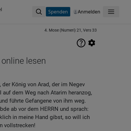
l
Spenden
Anmelden
Menü
4. Mose (Numeri) 21, Vers 33
 online lesen
, der König von Arad, der im Negev
ael auf dem Weg nach Atarim heranzog,
 und führte Gefangene von ihm weg.
elübde ab vor dem HERRN und sprach:
lich in meine Hand gibst, so will ich
n vollstrecken!