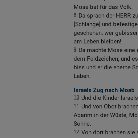
Mose bat für das Volk.
8
Da sprach der HERR zu
[Schlange] und befestige
geschehen, wer gebissen 
am Leben bleiben!
9
Da machte Mose eine e
dem Feldzeichen; und e
biss und er die eherne S
Leben.
Israels Zug nach Moab
10
Und die Kinder Israels
11
Und von Obot brachen s
Abarim in der Wüste, M
Sonne.
12
Von dort brachen sie 