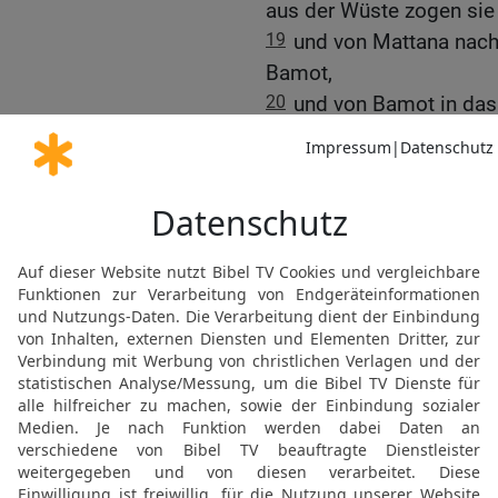
aus der Wüste zogen sie
19
und von Mattana nach 
Bamot,
20
und von Bamot in das 
dem Gipfel des Pisga, de
Sieg über die Könige S
21
Und Israel sandte Bot
und ließ ihm sagen:
22
Lass mich durch dein 
Äcker noch in die Weing
Brunnenwasser nicht trin
Königs ziehen, bis wir d
23
Aber Sihon gestattete 
ziehen; und Sihon versa
Israel entgegen in die W
kämpfte er gegen Israel.