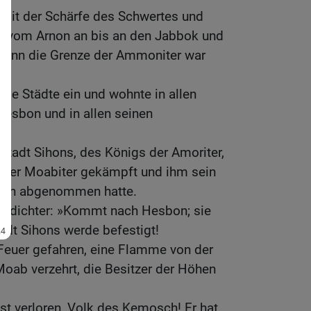
n mit der Schärfe des Schwertes und
z, vom Arnon an bis an den Jabbok und
denn die Grenze der Ammoniter war
ese Städte ein und wohnte in allen
 Hesbon und in allen seinen
tadt Sihons, des Königs der Amoriter,
 der Moabiter gekämpft und ihm sein
non abgenommen hatte.
chdichter: »Kommt nach Hesbon; sie
adt Sihons werde befestigt!
Feuer gefahren, eine Flamme von der
-Moab verzehrt, die Besitzer der Höhen
st verloren, Volk des Kemosch! Er hat