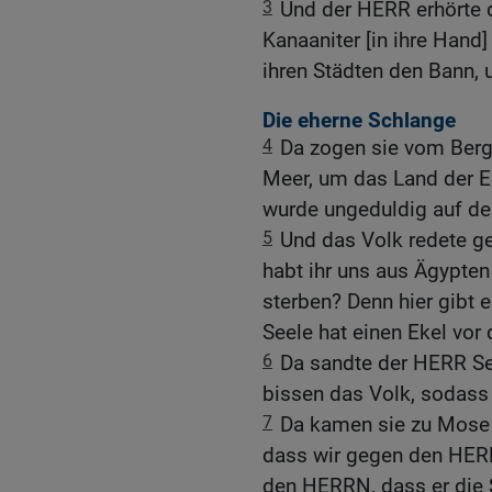
3
Und der HERR erhörte 
Kanaaniter [in ihre Hand]
ihren Städten den Bann,
Die eherne Schlange
4
Da zogen sie vom Ber
Meer, um das Land der 
wurde ungeduldig auf d
5
Und das Volk redete 
habt ihr uns aus Ägypten
sterben? Denn hier gibt 
Seele hat einen Ekel vor
6
Da sandte der HERR Se
bissen das Volk, sodass v
7
Da kamen sie zu Mose 
dass wir gegen den HERR
den HERRN, dass er die