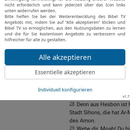
24
Israel aber schlug ih
nahm sein Land in Besit
bis zu den Ammonitern; 
fest.
25
So nahm Israel alle di
Städten der Amoriter, in
Tochterstädten.
26
Denn Hesbon war die S
der zuvor mit dem König
ganzes Land bis zum Ar
27
Daher sagen die Spru
werde gebaut, und die St
28
Denn aus Hesbon ist 
Stadt Sihons, die hat Ar
des Arnon.
29
Wehe dir, Moab! Du bi