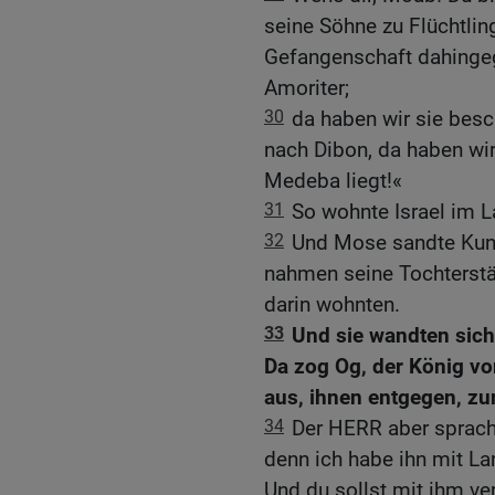
seine Söhne zu Flüchtlin
Gefangenschaft dahingeg
Amoriter;
30
da haben wir sie besc
nach Dibon, da haben wi
Medeba liegt!«
31
So wohnte Israel im L
32
Und Mose sandte Kund
nahmen seine Tochterstäd
darin wohnten.
33
Und sie wandten sic
Da zog Og, der König v
aus, ihnen entgegen, zu
34
Der HERR aber sprach 
denn ich habe ihn mit L
Und du sollst mit ihm ve