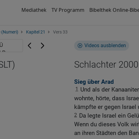
Mediathek
TV Programm
Bibelthek Online-Bibe
 (Numeri)
Kapitel 21
Vers 33
Videos ausblenden
SLT)
Schlachter 2000
Sieg über Arad
1
Und als der Kanaaniter
wohnte, hörte, dass Isr
kämpfte er gegen Israel
2
Da legte Israel ein G
Wenn du dieses Volk wirk
an ihren Städten den Ban