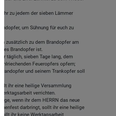
llt ihr zu jedem der sieben Lämmer
Sündopfer, um Sühnung für euch zu
fern zusätzlich zu dem Brandopfer am
ges Brandopfer ist.
ihr täglich, sieben Tage lang, dem
ohlriechenden Feueropfers opfern;
Brandopfer und seinem Trankopfer soll
llt ihr eine heilige Versammlung
 Werktagsarbeit verrichten.
linge, wenn ihr dem HERRN das neue
nfest darbringt, sollt ihr eine heilige
ollt ihr keine Werktagsarbeit