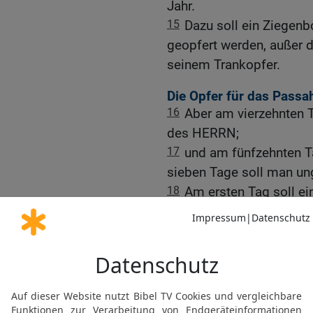
Jahr.
15
Dazu soll ein Ziege
geopfert werden, außer 
seinem Trankopfer.
Die Opfer für das Passah
16
Aber am vierzehnten 
des HERRN;
17
und am fünfzehnten T
sieben Tage soll man ung
18
Am ersten Tag soll ei
ihr keine Werktagsarbeit 
19
sondern ihr sollt dem
Brandopfer, darbringen: 
sieben einjährige Lämmer
20
dazu ihre Speisopfer 
Zehntel sollt ihr zu jed