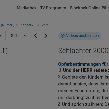
Mediathek
TV Programm
Bibelthek Online-Bibe
 (Numeri)
Kapitel 28
Vers 1
Videos ausblenden
LT)
Schlachter 2000
Opferbestimmungen für 
1
Und der HERR redete 
2
Gebiete den Kindern Isr
darauf achten, dass ihr
meinen Feueropfern, die 
mir darbringt zu ihrer be
3
Und sprich zu ihnen: D