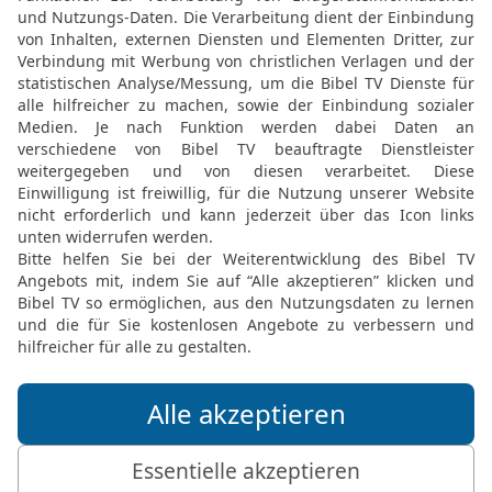
opfern,
21
und je ein Zehntel so
opfern;
22
dazu einen Bock als 
erwirken.
23
Und dies sollt ihr op
Morgen, das ein beständi
24
Auf diese Weise sollt 
HERRN die Speise des w
neben dem beständigen 
es geopfert werden.
25
Und am siebten Tag so
halten; da sollt ihr keine
26
Auch am Tag der Erst
Speisopfer an eurem Woche
Versammlung halten; da s