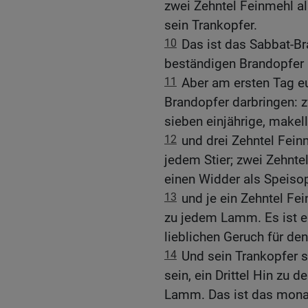
zwei Zehntel Feinmehl al
sein Trankopfer.
10
Das ist das Sabbat-B
beständigen Brandopfer 
11
Aber am ersten Tag e
Brandopfer darbringen: z
sieben einjährige, make
12
und drei Zehntel Fein
jedem Stier; zwei Zehnt
einen Widder als Speisop
13
und je ein Zehntel Fe
zu jedem Lamm. Es ist e
lieblichen Geruch für d
14
Und sein Trankopfer s
sein, ein Drittel Hin zu 
Lamm. Das ist das monat