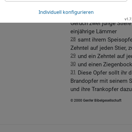
verrichten,
27
sondern ihr sollt de
Geruch zwei junge Stiere
einjährige Lämmer
28
samt ihrem Speisopfe
Zehntel auf jeden Stier,
29
und ein Zehntel auf 
30
und einen Ziegenbock
31
Diese Opfer sollt ihr
Brandopfer mit seinem S
und ihre Trankopfer dazu
© 2000 Genfer Bibelgesellschaft