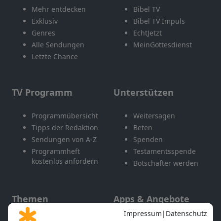
Mehr entdecken
Bibel TV
Exklusiv
Bibel TV Impuls
Genres
EchtJetzt
Alle Sendungen
MeinGottesdienst
Letzte Chance
TV Programm
Unterstützen
Programmübersicht
Weitersagen
Tipps der Redaktion
Beten
Sendungen von A-Z
Spenden
Programmheft
Testamentsspende
kostenlos anfordern
Botschafter werden
Themen
Apps & Angebote