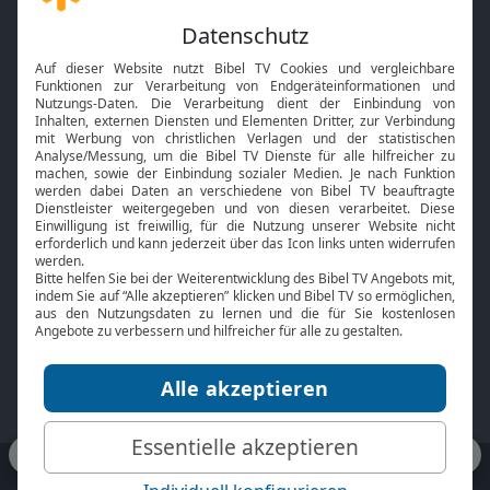
Gott und Bibel erklärt
Newsletter
Feiertage
Mobile App
Interviews
Kids App
Neuigkeiten
Smart TV
HbbTV
Bibelthek Online-Bibel
Nächster Gottesdienst
Bibel TV
Service
Über uns
Kontakt
Jobs
TV-Empfang
Presse
FAQ
Mediadaten
bibeltv.de:
Impressum
Datenschutz