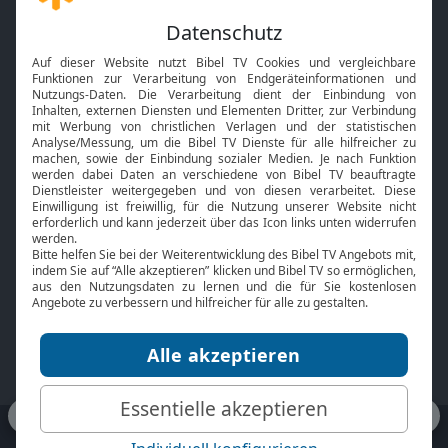
Gott und Bibel erklärt
Newsletter
Feiertage
Mobile App
Interviews
Kids App
Neuigkeiten
Smart TV
HbbTV
Bibelthek Online-Bibel
Nächster Gottesdienst
Bibel TV
Service
Über uns
Kontakt
Jobs
TV-Empfang
Presse
FAQ
Mediadaten
bibeltv.de:
Impressum
Datenschutz