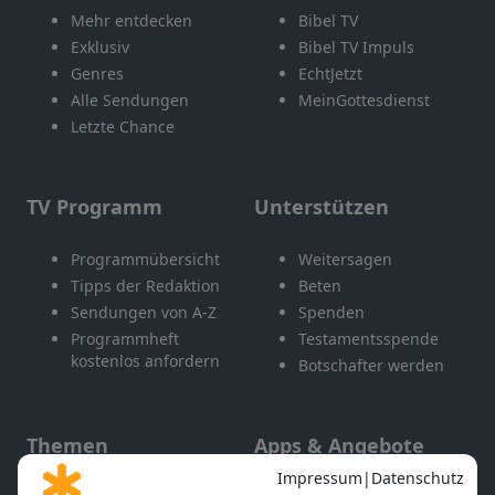
Mehr entdecken
Bibel TV
Exklusiv
Bibel TV Impuls
Genres
EchtJetzt
Alle Sendungen
MeinGottesdienst
Letzte Chance
TV Programm
Unterstützen
Programmübersicht
Weitersagen
Tipps der Redaktion
Beten
Sendungen von A-Z
Spenden
Programmheft
Testamentsspende
kostenlos anfordern
Botschafter werden
Themen
Apps & Angebote