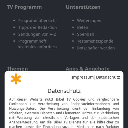
TV Programm
Unterstützen
Programmübersicht
Weitersagen
Tipps der Redaktion
Beten
Sendungen von A-Z
Spenden
Programmheft
Testamentsspende
kostenlos anfordern
Botschafter werden
Themen
Apps & Angebote
Gott und Bibel erklärt
Newsletter
Feiertage
Mobile App
Interviews
Kids App
Neuigkeiten
Smart TV
HbbTV
Bibelthek Online-Bibel
Nächster Gottesdienst