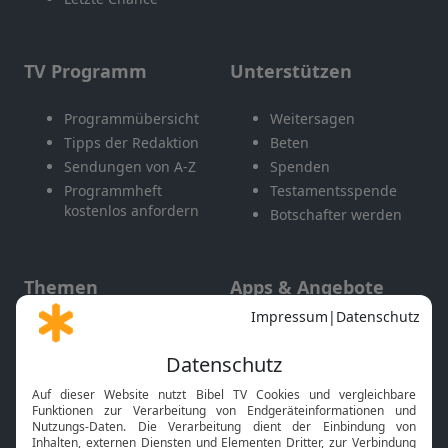
TV Programm
Unterstützen
Programmübersicht
Weitersagen
Tipps der Redaktion
Beten
Sendungen von A-Z
Spenden
Programmheft
Testamentsspende
kostenlos anfordern
Botschafter werden
Themen
Apps & Angebote
Gott und Bibel erklärt
Newsletter
Feiertage
Mobile App
Interviews
Kids App
Neuigkeiten
Smart TV
HbbTV