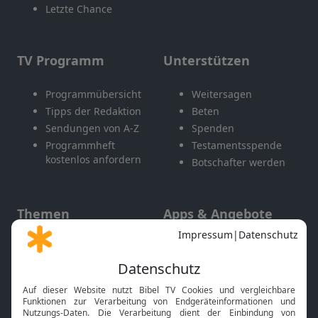
Letzte Chance
TV Programm
Unterstützen
Programmübersicht
Weitersagen
Tipps der Redaktion
Beten
Sendungen von A-Z
Spenden
Programmheft
Testamentsspende
kostenlos anfordern
Botschafter werden
Themen
Apps & Angebote
Gott und Bibel erklärt
Newsletter
Feiertage
Mobile App
Interviews
Kids App
Neuigkeiten
Smart TV
HbbTV