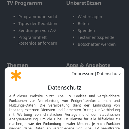
TV Programm
Unterstützen
Programmübersicht
Weitersagen
Tipps der Redaktion
Beten
Sendungen von A-Z
Spenden
Programmheft
Testamentsspende
kostenlos anfordern
Botschafter werden
Themen
Apps & Angebote
Gott und Bibel erklärt
Newsletter
Feiertage
Mobile App
Interviews
Kids App
Neuigkeiten
Smart TV
HbbTV
Bibelthek Online-Bibel
Nächster Gottesdienst