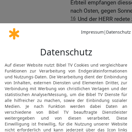
Erbteil empfangen diesse
nach Osten, gegen Sonn
16
Und der HERR redete 
17
Dies sind die Namen 
zum Erbe austeilen sollen
Sohn Nuns.
18
Dazu sollt ihr von j
das Land zum Erbe auszu
19
Und dies sind die Na
Jephunnes, vom Stamm 
20
Samuel, der Sohn Am
Simeons;
21
Elidad, der Sohn Kis
22
Buki, der Sohn Joglis
Dans.
23
Hanniel, der Sohn Eph