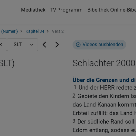
Mediathek
TV Programm
Bibelthek Online-Bibe
 (Numeri)
Kapitel 34
Vers 21
Videos ausblenden
SLT)
Schlachter 2000
Über die Grenzen und d
1
Und der HERR redete 
2
Gebiete den Kindern Isr
das Land Kanaan kommt, 
Erbteil zufällt: das Land
3
Der südliche Rand soll
Edom entlang, sodass e