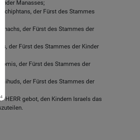
Kinder Manasses;
 Schiphtans, der Fürst des Stammes
Parnachs, der Fürst des Stammes der
ans, der Fürst des Stammes der Kinder
elomis, der Fürst des Stammes der
mihuds, der Fürst des Stammes der
er HERR gebot, den Kindern Israels das
zuteilen.