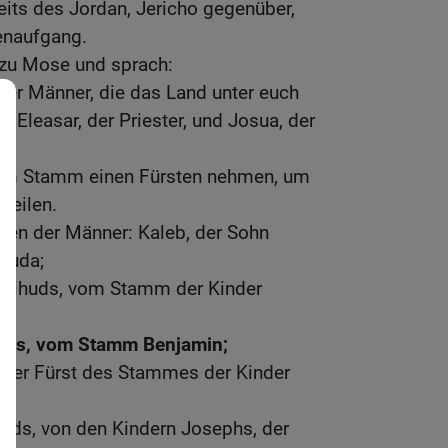
its des Jordan, Jericho gegenüber,
enaufgang.
zu Mose und sprach:
der Männer, die das Land unter euch
: Eleasar, der Priester, und Josua, der
edem Stamm einen Fürsten nehmen, um
teilen.
men der Männer: Kaleb, der Sohn
Juda;
mihuds, vom Stamm der Kinder
lons, vom Stamm Benjamin;
, der Fürst des Stammes der Kinder
ods, von den Kindern Josephs, der