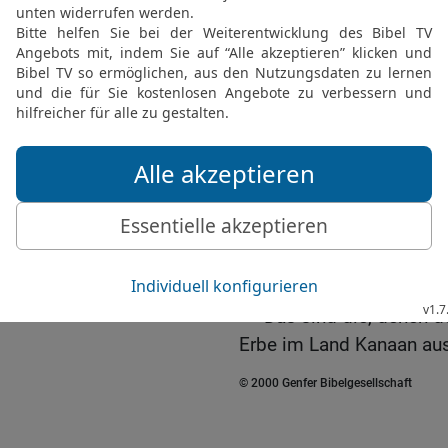
Fürst des Stammes der 
24
und Kemuel, der Sohn
der Kinder Ephraims;
25
Elizaphan, der Sohn 
Kinder Sebulons;
26
Paltiel, der Sohn Ass
Issaschars;
27
Ahihud, der Sohn Sch
Kinder Assers;
28
Pedahel, der Sohn Am
Kinder Naphtalis.
29
Das sind die, denen d
Erbe im Land Kanaan aus
© 2000 Genfer Bibelgesellschaft