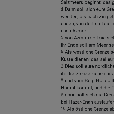
Salzmeers beginnt, das g
4
Dann soll sich eure G
wenden, bis nach Zin ge
enden; von dort soll sie
nach Azmon;
5
von Azmon soll sie si
ihr Ende soll am Meer se
6
Als westliche Grenze s
Küste dienen; das sei e
7
Dies soll eure nördlic
ihr die Grenze ziehen bi
8
und vom Berg Hor sollt
Hamat kommt, und die Gr
9
dann soll sich die Gren
bei Hazar-Enan auslaufe
10
Als östliche Grenze ab