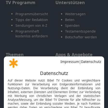
TV Programm
Unterstützen
Programmübersicht
Weitersagen
Tipps der Redaktion
Beten
Sendungen von A-Z
Spenden
Programmheft
Testamentsspende
kostenlos anfordern
Botschafter werden
Themen
Apps & Angebote
Gott und Bibel erklärt
Newsletter
Feiertage
Mobile App
Interviews
Kids App
Neuigkeiten
Smart TV
HbbTV
Bibelthek Online-Bibel
Nächster Gottesdienst