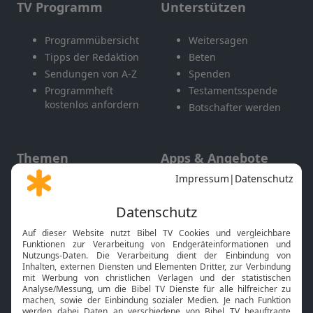
TV Programm
Unterstützen
Programmübersicht
Weitersagen
Tipps der Redaktion
Beten
Sendungen von A-Z
Spenden
Programmheft
Testamentsspende
kostenlos anfordern
Botschafter werden
Themen
Apps & Angebote
Gott und Bibel erklärt
Newsletter
Feiertage
Mobile App
Interviews
Kids App
Neuigkeiten
Smart TV
HbbTV
Bibelthek Online-Bibel
Nächster Gottesdienst