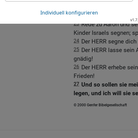
Der priesterliche Segen
22
Und der HERR redete 
23
Rede zu Aaron und sei
Kinder Israels segnen; sp
24
Der HERR segne dich 
25
Der HERR lasse sein A
gnädig!
26
Der HERR erhebe sein
Frieden!
27
Und so sollen sie me
legen, und ich will sie s
© 2000 Genfer Bibelgesellschaft