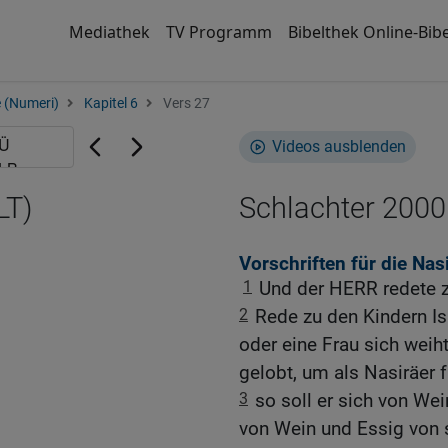
Mediathek
TV Programm
Bibelthek Online-Bibe
 (Numeri)
Kapitel 6
Vers 27
Videos ausblenden
LT)
Schlachter 2000
Vorschriften für die Nas
1
Und der HERR redete 
2
Rede zu den Kindern I
oder eine Frau sich weih
gelobt, um als Nasiräer 
3
so soll er sich von We
von Wein und Essig von st