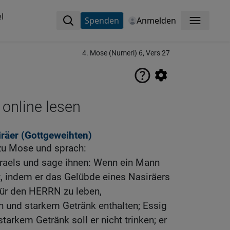
l
Spenden
Anmelden
Menü
4. Mose (Numeri) 6, Vers 27
 online lesen
iräer (Gottgeweihten)
zu Mose und sprach:
sraels und sage ihnen: Wenn ein Mann
t, indem er das Gelübde eines Nasiräers
für den HERRN zu leben,
in und starkem Getränk enthalten; Essig
arkem Getränk soll er nicht trinken; er