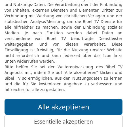
nehmen und es auf das F
Friedensopfer ist.
19
Und der Priester soll
Vorderkeule nehmen und
Korb und einen ungesäue
auf die Hände legen, na
abgeschoren hat.
20
Und der Priester sol
weben. Das ist als heilig
Brust des Webopfers un
Danach darf der Nasiräer
21
Das ist das Gesetz für
und das Opfer, das er d
soll, außer dem, was sei
es gelobt hat, so soll e
Weihe.