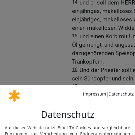
14
und er soll dem HERR
einjähriges, makelloses
einjähriges, makelloses
einen makellosen Widder
15
und einen Korb mit U
Öl gemengt, und ungesäu
dazugehörenden Speisop
Trankopfern.
16
Und der Priester soll
sein Sündopfer und sein
17
Und er soll dem HERR
samt dem Korb mit dem U
das dazugehörige Speiso
opfern.
18
Der Nasiräer aber sol
Eingang der Stiftshütte,