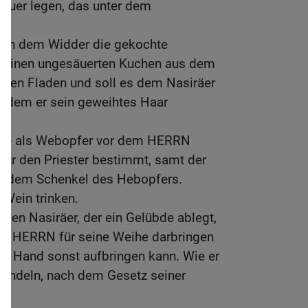
euer legen, das unter dem
 von dem Widder die gekochte
 einen ungesäuerten Kuchen aus dem
rten Fladen und soll es dem Nasiräer
chdem er sein geweihtes Haar
l sie als Webopfer vor dem HERRN
 für den Priester bestimmt, samt der
d dem Schenkel des Hebopfers.
 Wein trinken.
 den Nasiräer, der ein Gelübde ablegt,
em HERRN für seine Weihe darbringen
ne Hand sonst aufbringen kann. Wie er
r handeln, nach dem Gesetz seiner