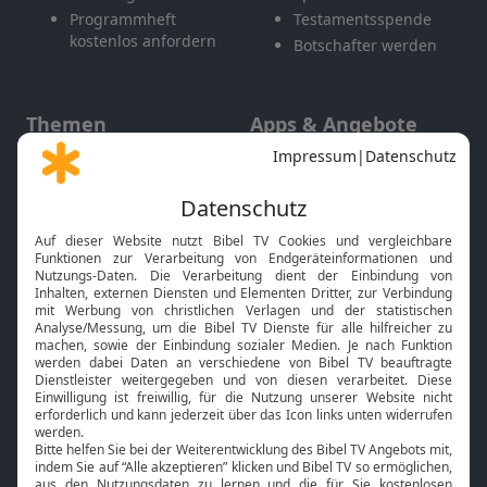
Programmheft
Testamentsspende
kostenlos anfordern
Botschafter werden
Themen
Apps & Angebote
Gott und Bibel erklärt
Newsletter
Feiertage
Mobile App
Interviews
Kids App
Neuigkeiten
Smart TV
HbbTV
Bibelthek Online-Bibel
Nächster Gottesdienst
Bibel TV
Service
Über uns
Kontakt