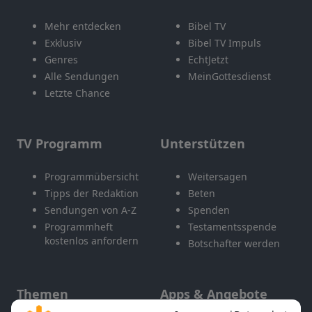
Mehr entdecken
Bibel TV
Exklusiv
Bibel TV Impuls
Genres
EchtJetzt
Alle Sendungen
MeinGottesdienst
Letzte Chance
TV Programm
Unterstützen
Programmübersicht
Weitersagen
Tipps der Redaktion
Beten
Sendungen von A-Z
Spenden
Programmheft
Testamentsspende
kostenlos anfordern
Botschafter werden
Themen
Apps & Angebote