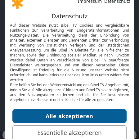
Gott und Bibel erklärt
Newsletter
Feiertage
Mobile App
Interviews
Kids App
Neuigkeiten
Smart TV
HbbTV
Bibelthek Online-Bibel
Nächster Gottesdienst
Bibel TV
Service
Über uns
Kontakt
Jobs
TV-Empfang
Presse
FAQ
Mediadaten