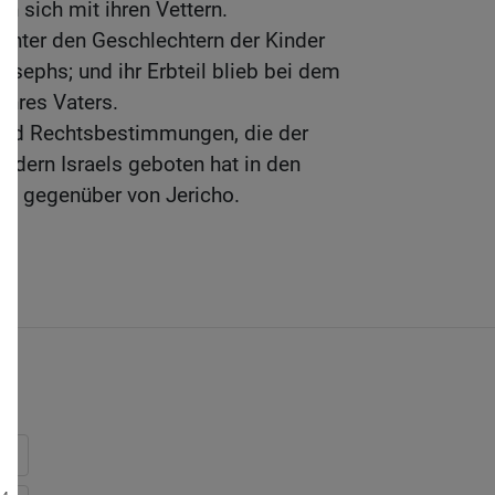
n sich mit ihren Vettern.
h unter den Geschlechtern der Kinder
sephs; und ihr Erbteil blieb bei dem
hres Vaters.
und Rechtsbestimmungen, die der
dern Israels geboten hat in den
, gegenüber von Jericho.