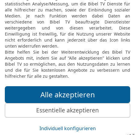
Zelophchads, verheiratete
12
Sie verheirateten sic
Manasses, des Sohnes Jo
Stamm des Geschlechts i
13
Das sind die Gebote 
HERR durch Mose den Kin
Ebenen Moabs am Jordan
© 2000 Genfer Bibelgesellschaft
Möchtest du uns Feedback geben?
Bewertung der Bibelthek