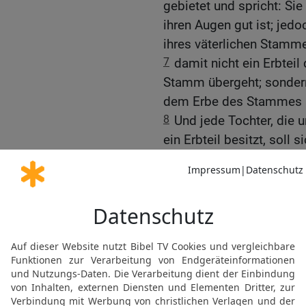
gebietet und spricht: Sie
ihren Augen gut ist; jed
ihres väterlichen Stamme
7
damit nicht ein Erbteil
Stamm übergeht; sondern 
dem Erbe des Stammes se
8
Und jede Tochter, die 
ein Erbteil besitzt, sol
Geschlecht des Stammes 
unter den Kindern Israels 
9
und damit nicht ein E
anderen Stamm übergeht
Kinder Israels an seinem 
10
So, wie der HERR es 
Töchter Zelophchads.
11
Und Machla, Tirza, Ho