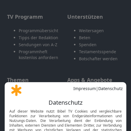
TV Programm
Unterstützen
Programmübersicht
Weitersagen
Tipps der Redaktion
Beten
Sendungen von A-Z
Spenden
Programmheft
Testamentsspende
kostenlos anfordern
Botschafter werden
Themen
Apps & Angebote
Gott und Bibel erklärt
Newsletter
Feiertage
Mobile App
Interviews
Kids App
Neuigkeiten
Smart TV
HbbTV
Bibelthek Online-Bibel