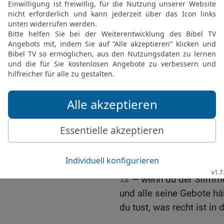
darin ist, sollst du den 
mit der Schärfe des Schw
17
und alle Beute, die da
ihrem Marktplatz sammel
HERRN, deinem Gott, gän
soll ewiglich ein Schutth
gebaut werden!
18
Und es soll nicht ir
ist, an deiner Hand haft
Zornes ablässt und dir B
dich erbarmt und dich me
geschworen hat
19
— wenn du der Stimme
und alle seine Gebote häl
du tust, was recht ist i