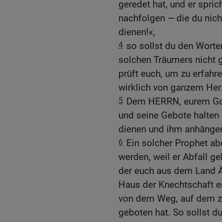
geredet hat, und er spric
nachfolgen — die du nich
dienen!«,
4
so sollst du den Worte
solchen Träumers nicht 
prüft euch, um zu erfahr
wirklich von ganzem Herz
5
Dem HERRN, eurem Gott,
und seine Gebote halten
dienen und ihm anhänge
6
Ein solcher Prophet ab
werden, weil er Abfall g
der euch aus dem Land Ä
Haus der Knechtschaft er
von dem Weg, auf dem zu
geboten hat. So sollst d