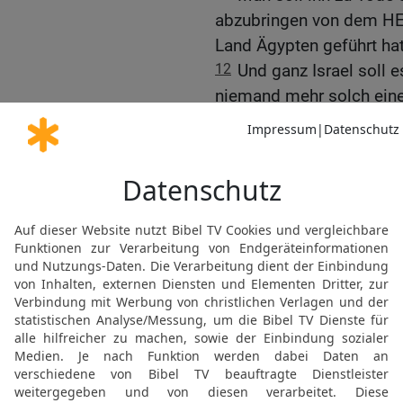
abzubringen von dem HE
Land Ägypten geführt ha
12
Und ganz Israel soll e
niemand mehr solch eine 
13
Wenn du von einer dein
geben will, um darin zu 
14
Es sind etliche Männer
hervorgegangen und haben
gesagt: »Lasst uns hinge
ihr nicht gekannt habt —,
15
so sollst du es unte
genauestens erkundigen.
und die Sache feststeht,
Mitte begangen wurde,
16
so sollst du die Bewo
Schärfe des Schwertes s