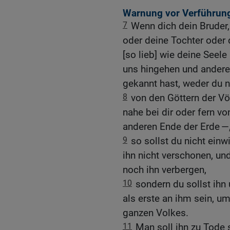
Warnung vor Verführun
7
Wenn dich dein Bruder,
oder deine Tochter oder 
[so lieb] wie deine Seele 
uns hingehen und anderen
gekannt hast, weder du n
8
von den Göttern der Völ
nahe bei dir oder fern v
anderen Ende der Erde —
9
so sollst du nicht einwi
ihn nicht verschonen, und
noch ihn verbergen,
10
sondern du sollst ihn
als erste an ihm sein, u
ganzen Volkes.
11
Man soll ihn zu Tode s