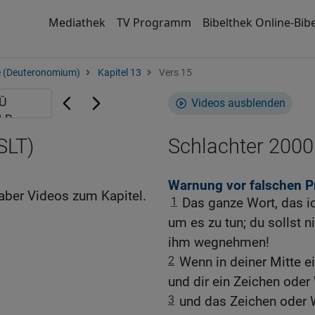
Mediathek
TV Programm
Bibelthek Online-Bibe
e (Deuteronomium)
Kapitel 13
Vers 15
Videos ausblenden
SLT)
Schlachter 2000
Warnung vor falschen P
aber Videos zum Kapitel.
1
Das ganze Wort, das ic
um es zu tun; du sollst 
ihm wegnehmen!
2
Wenn in deiner Mitte e
und dir ein Zeichen oder
3
und das Zeichen oder Wu