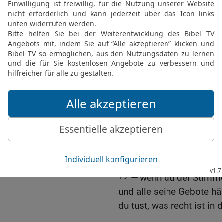
darin ist, sollst du den 
mit der Schärfe des Schw
17
und alle Beute, die d
ihrem Marktplatz sammel
HERRN, deinem Gott, gän
soll ewiglich ein Schutt
gebaut werden!
18
Und es soll nicht ir
ist, an deiner Hand haft
Zornes ablässt und dir B
dich erbarmt und dich me
geschworen hat
19
— wenn du der Stimme
und alle seine Gebote häl
du tust, was recht ist i