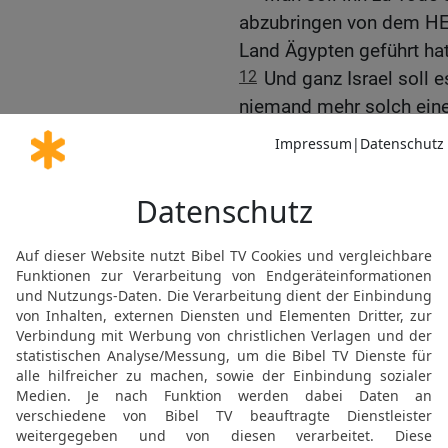
abzubringen von dem HE
Land Ägypten geführt ha
12
Und ganz Israel soll e
niemand mehr solch eine 
13
Wenn du von einer dein
geben will, um darin zu 
14
Es sind etliche Männer
hervorgegangen und haben
gesagt: »Lasst uns hinge
ihr nicht gekannt habt —,
15
so sollst du es unter
genauestens erkundigen. 
und die Sache feststeht, 
begangen wurde,
16
so sollst du die Bewo
Schärfe des Schwertes s