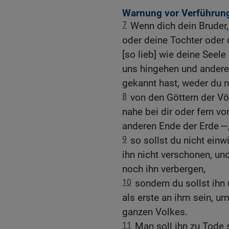
Warnung vor Verführun
7
Wenn dich dein Bruder,
oder deine Tochter oder 
[so lieb] wie deine Seele 
uns hingehen und anderen
gekannt hast, weder du n
8
von den Göttern der Völ
nahe bei dir oder fern v
anderen Ende der Erde —
9
so sollst du nicht einwi
ihn nicht verschonen, und
noch ihn verbergen,
10
sondern du sollst ihn
als erste an ihm sein, u
ganzen Volkes.
11
Man soll ihn zu Tode s