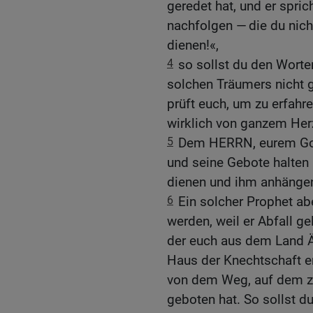
geredet hat, und er spric
nachfolgen — die du nich
dienen!«,
4
so sollst du den Worte
solchen Träumers nicht 
prüft euch, um zu erfahr
wirklich von ganzem Herz
5
Dem HERRN, eurem Gott,
und seine Gebote halten
dienen und ihm anhänge
6
Ein solcher Prophet ab
werden, weil er Abfall g
der euch aus dem Land Ä
Haus der Knechtschaft er
von dem Weg, auf dem zu
geboten hat. So sollst d