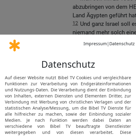
abzubringen von dem HE
Land Ägypten geführt ha
12
Und ganz Israel soll e
niemand mehr solch eine 
13
Wenn du von einer dein
geben will, um darin zu 
14
Es sind etliche Männer
hervorgegangen und haben
gesagt: »Lasst uns hinge
ihr nicht gekannt habt —,
15
so sollst du es unter
genauestens erkundigen. 
und die Sache feststeht, 
begangen wurde,
16
so sollst du die Bewo
Schärfe des Schwertes s