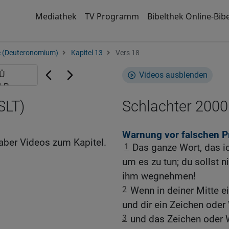
Mediathek
TV Programm
Bibelthek Online-Bibe
e (Deuteronomium)
Kapitel 13
Vers 18
Videos ausblenden
SLT)
Schlachter 2000
Warnung vor falschen P
aber Videos zum Kapitel.
1
Das ganze Wort, das ic
um es zu tun; du sollst 
ihm wegnehmen!
2
Wenn in deiner Mitte e
und dir ein Zeichen oder
3
und das Zeichen oder Wu