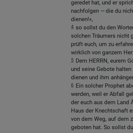
geredet hat, und er spric
nachfolgen — die du nich
dienen!«,
4
so sollst du den Worte
solchen Träumers nicht 
prüft euch, um zu erfahr
wirklich von ganzem Herz
5
Dem HERRN, eurem Gott,
und seine Gebote halten
dienen und ihm anhänge
6
Ein solcher Prophet ab
werden, weil er Abfall g
der euch aus dem Land Ä
Haus der Knechtschaft er
von dem Weg, auf dem zu
geboten hat. So sollst d