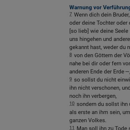
Warnung vor Verführun
7
Wenn dich dein Bruder,
oder deine Tochter oder 
[so lieb] wie deine Seele 
uns hingehen und anderen
gekannt hast, weder du n
8
von den Göttern der Völ
nahe bei dir oder fern v
anderen Ende der Erde —
9
so sollst du nicht einwi
ihn nicht verschonen, und
noch ihn verbergen,
10
sondern du sollst ihn
als erste an ihm sein, u
ganzen Volkes.
11
Man soll ihn zu Tode s