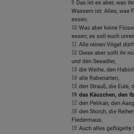
9
Das ist es aber, was ih
Wassern ist: Alles, was 
essen.
10
Was aber keine Flosse
essen; es soll euch unrei
11
Alle reinen Vögel dürf
12
Diese aber sollt ihr 
und den Seeadler,
13
die Weihe, den Habich
14
alle Rabenarten,
15
den Strauß, die Eule,
16
das Käuzchen, den Ibi
17
den Pelikan, den Aas
18
den Storch, die Reihe
Fledermaus.
19
Auch alles geflügelte 