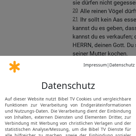
sie dürfen nicht gegess
20
Alle reinen Vögel dürf
21
Ihr sollt kein Aas es
kannst du es geben, dass
kannst du es verkaufen; d
HERRN, deinen Gott. Du s
seiner Mutter kochen.
Der Zehnte
22
Du sollst allen Ertrag
dem Feld wächst, Jahr fü
23
Und du sollst essen 
Ort, den er erwählen wi
lassen, den Zehnten dei
die Erstgeborenen von d
lernst, den HERRN, deinen
24
Wenn dir aber der Weg