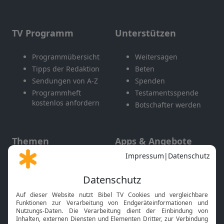
TV Programm
Unterstützen
Programmübersicht
Weitersagen
Tipps der Redaktion
Beten
Sendungen von A-Z
Spenden
Programmheft
Testamentsspende
kostenlos anfordern
Botschafter werden
Themen
Apps & Angebote
Gott und Bibel erklärt
Newsletter
Feiertage
Mobile App
Interviews
Kids App
Neuigkeiten
Smart TV
HbbTV