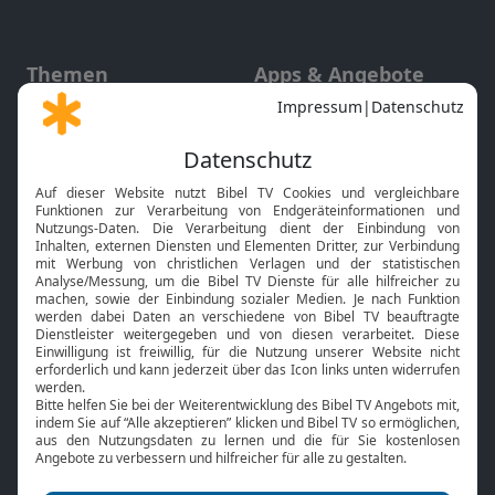
Themen
Apps & Angebote
Gott und Bibel erklärt
Newsletter
Feiertage
Mobile App
Interviews
Kids App
Neuigkeiten
Smart TV
HbbTV
Bibelthek Online-Bibel
Nächster Gottesdienst
Bibel TV
Service
Über uns
Kontakt
Jobs
TV-Empfang
Presse
FAQ