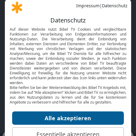
Gott und Bibel erklärt
Newsletter
Feiertage
Mobile App
Interviews
Kids App
Neuigkeiten
Smart TV
HbbTV
Bibelthek Online-Bibel
Nächster Gottesdienst
Bibel TV
Service
Über uns
Kontakt
Jobs
TV-Empfang
Presse
FAQ
Mediadaten