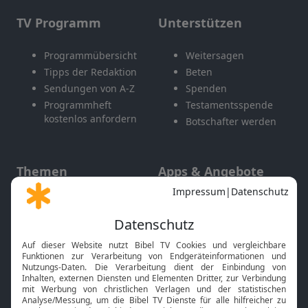
TV Programm
Unterstützen
Programmübersicht
Weitersagen
Tipps der Redaktion
Beten
Sendungen von A-Z
Spenden
Programmheft
Testamentsspende
kostenlos anfordern
Botschafter werden
Themen
Apps & Angebote
Gott und Bibel erklärt
Newsletter
Feiertage
Mobile App
Interviews
Kids App
Neuigkeiten
Smart TV
HbbTV
Bibelthek Online-Bibel
Nächster Gottesdienst