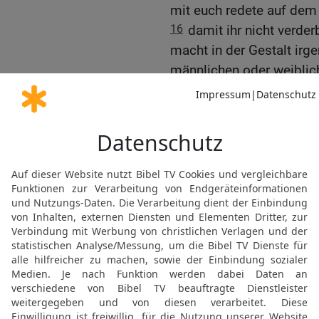
mit euch redete auf dem
16
damit ihr nicht verder
macht in der Gestalt irg
männlichen oder weibli
17
das Abbild irgendeine
irgendeines Vogels, der 
18
das Abbild irgendein
kriecht, das Abbild irgen
tiefer als die Erdoberfläc
19
dass du deine Augen 
Sonne und den Mond und
Himmels anschaust und d
ihnen zu dienen, die doc
unter dem ganzen Himmel
20
Euch aber hat der H
dem Eisenschmelzofen, a