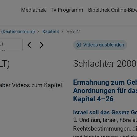
Mediathek
TV Programm
Bibelthek Online-Bibe
e (Deuteronomium)
Kapitel 4
Vers 41
Videos ausblenden
LT)
Schlachter 2000
Ermahnung zum Geh
aber Videos zum Kapitel.
Anordnungen für da
Kapitel 4–26
Israel soll das Gesetz 
1
Und nun, Israel, höre 
Rechtsbestimmungen, die 