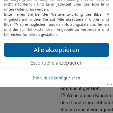
Eigentumsvolk sein sollte
21
Und der HERR war um 
er schwor, ich sollte ni
gute Land kommen, das de
22
sondern ich muss in d
den Jordan gehen; ihr ab
Land in Besitz nehmen.
23
So hütet euch nun, d
Gottes, nicht vergesst, 
nicht ein Bildnis macht 
dein Gott, dir verboten ha
24
Denn der HERR, dein Go
eifersüchtiger Gott.
25
Wenn du nun Kinder un
dem Land eingelebt habt 
Bildnis macht von irgend