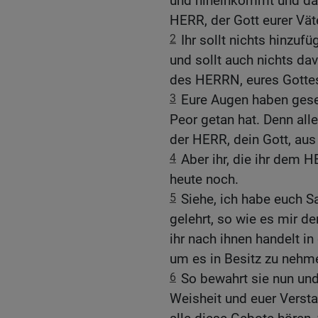
und hineinkommt und das
HERR, der Gott eurer Väte
2
Ihr sollt nichts hinzuf
und sollt auch nichts d
des HERRN, eures Gottes,
3
Eure Augen haben ges
Peor getan hat. Denn all
der HERR, dein Gott, aus 
4
Aber ihr, die ihr dem H
heute noch.
5
Siehe, ich habe euch
gelehrt, so wie es mir d
ihr nach ihnen handelt i
um es in Besitz zu nehm
6
So bewahrt sie nun und 
Weisheit und euer Verst