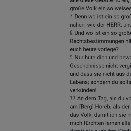
alle diese Gebote hören,
große Volk ein so weises
7
Denn wo ist ein so gro
nahen, wie der HERR, unse
8
Und wo ist ein so groß
Rechtsbestimmungen hätt
euch heute vorlege?
9
Nur hüte dich und bewa
Geschehnisse nicht verg
und dass sie nicht aus 
Lebens; sondern du solls
verkünden!
10
An dem Tag, als du v
am [Berg] Horeb, als de
das Volk, damit ich sie 
mich fürchten lernen all