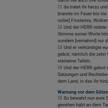
damit sie auch ihre Kind
11
da tratet ihr herzu u
brannte im Feuer bis ins
voller] Finsternis, Wolke
12
Und der HERR redete 
Stimme seiner Worte hörte
sondern [vernahmt] nur 
13
Und er verkündigte eu
gebot, nämlich die zehn 
steinerne Tafeln.
14
Und der HERR gebot mi
Satzungen und Rechtsbest
dem Land, in das ihr hin
Warnung vor dem Götze
15
So bewahrt nun eure Se
gesehen habt an dem Ta