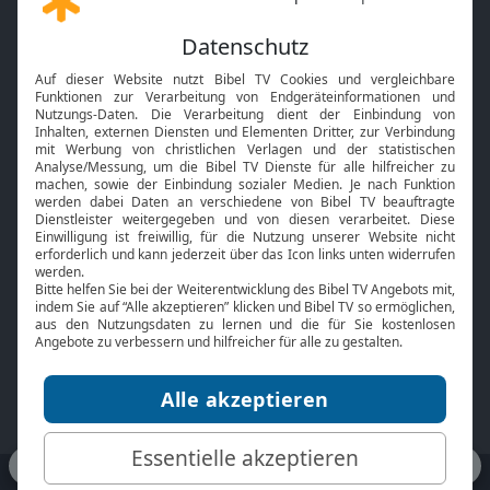
Gott und Bibel erklärt
Newsletter
Feiertage
Mobile App
Interviews
Kids App
Neuigkeiten
Smart TV
HbbTV
Bibelthek Online-Bibel
Nächster Gottesdienst
Bibel TV
Service
Über uns
Kontakt
Jobs
TV-Empfang
Presse
FAQ
Mediadaten
bibeltv.de:
Impressum
Datenschutz