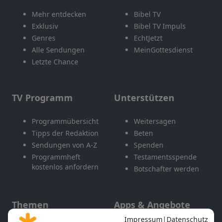
Mehr entdecken
Bibel TV
Exklusiv
Bibel TV Impuls
Genres
EchtJetzt
Alle Sendungen
MeinGottesdienst
Letzte Chance
TV Programm
Unterstützen
Programmübersicht
Weitersagen
Tipps der Redaktion
Beten
Sendungen von A-Z
Spenden
Programmheft
Testamentsspende
kostenlos anfordern
Botschafter werden
Themen
Apps & Angebote