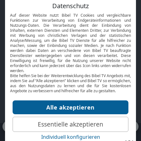
Feiertage
Mobile App
Interviews
Kids App
Neuigkeiten
Smart TV
HbbTV
Bibelthek Online-Bibel
Nächster Gottesdienst
Bibel TV
Service
Über uns
Kontakt
Jobs
TV-Empfang
Presse
FAQ
Mediadaten
bibeltv.de:
Impressum
Datenschutz
Nutzungsbedingungen
Fakten Bibel TV App