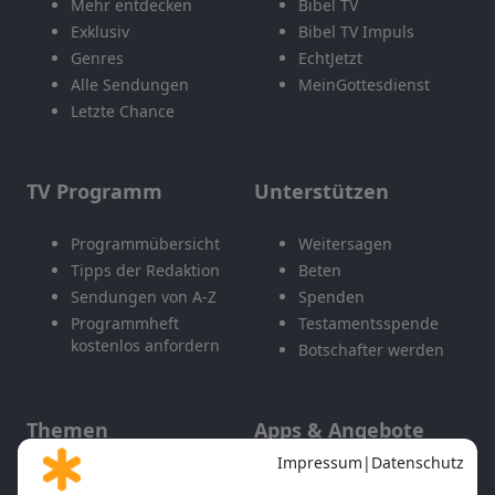
Mehr entdecken
Bibel TV
Exklusiv
Bibel TV Impuls
Genres
EchtJetzt
Alle Sendungen
MeinGottesdienst
Letzte Chance
TV Programm
Unterstützen
Programmübersicht
Weitersagen
Tipps der Redaktion
Beten
Sendungen von A-Z
Spenden
Programmheft
Testamentsspende
kostenlos anfordern
Botschafter werden
Themen
Apps & Angebote
Gott und Bibel erklärt
Newsletter