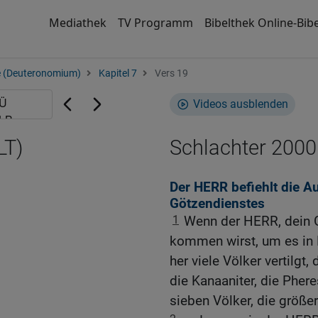
Mediathek
TV Programm
Bibelthek Online-Bibe
e (Deuteronomium)
Kapitel 7
Vers 19
Videos ausblenden
LT)
Schlachter 2000
Der HERR befiehlt die A
Götzendienstes
1
Wenn der HERR, dein Go
kommen wirst, um es in 
her viele Völker vertilgt, 
die Kanaaniter, die Phere
sieben Völker, die größer