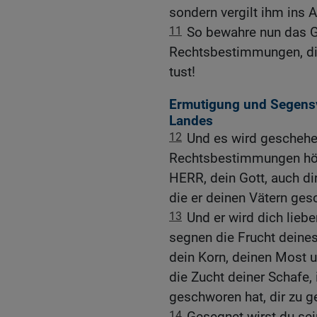
sondern vergilt ihm ins 
11
So bewahre nun das G
Rechtsbestimmungen, die 
tust!
Ermutigung und Segensv
Landes
12
Und es wird geschehen
Rechtsbestimmungen hört,
HERR, dein Gott, auch d
die er deinen Vätern ges
13
Und er wird dich lieb
segnen die Frucht deines
dein Korn, deinen Most u
die Zucht deiner Schafe,
geschworen hat, dir zu g
14
Gesegnet wirst du sein