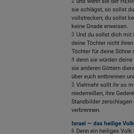
2
und wenn sie der HERR,
sie schlägst, so sollst 
vollstrecken; du sollst 
keine Gnade erweisen.
3
Und du sollst dich mit 
deine Töchter nicht ihren
Töchter für deine Söhne
4
denn sie würden deine
sie anderen Göttern die
über euch entbrennen und
5
Vielmehr sollt ihr so mi
niederreißen, ihre Geden
Standbilder zerschlagen 
verbrennen.
Israel — das heilige Vo
6
Denn ein heiliges Volk