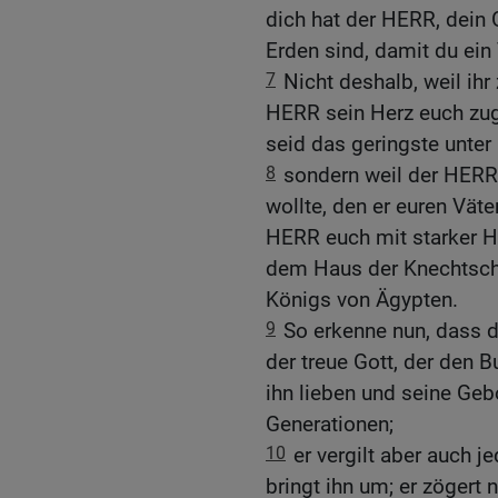
dich hat der HERR, dein G
Erden sind, damit du ein
7
Nicht deshalb, weil ihr 
HERR sein Herz euch zug
seid das geringste unter 
8
sondern weil der HERR 
wollte, den er euren Vät
HERR euch mit starker H
dem Haus der Knechtscha
Königs von Ägypten.
9
So erkenne nun, dass d
der treue Gott, der den 
ihn lieben und seine Ge
Generationen;
10
er vergilt aber auch j
bringt ihn um; er zögert n