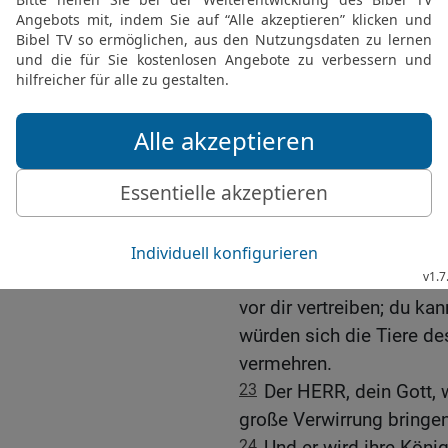
haben, an die Zeichen 
den ausgestreckten Arm,
herausgeführt hat. So wi
Völkern handeln, vor de
20
Dazu wird der HERR, d
bis die Übriggebliebenen 
versteckt hielten, umge
21
Lass dir nicht grauen 
in deiner Mitte, ein groß
22
Und der HERR, dein Go
vor dir vertreiben; du ka
würden sich die Tiere d
vermehren.
23
Der HERR, dein Gott, w
große Verwirrung bringen,
24
Und er wird ihre Köni