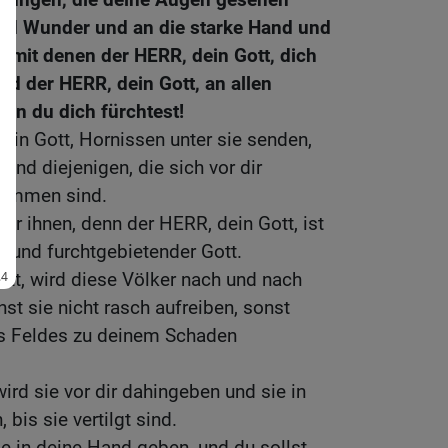
und Wunder und an die starke Hand und
 mit denen der HERR, dein Gott, dich
rd der HERR, dein Gott, an allen
nen du dich fürchtest!
ein Gott, Hornissen unter sie senden,
und diejenigen, die sich vor dir
kommen sind.
vor ihnen, denn der HERR, dein Gott, ist
er und furchtgebietender Gott.
tt, wird diese Völker nach und nach
nnst sie nicht rasch aufreiben, sonst
es Feldes zu deinem Schaden
ird sie vor dir dahingeben und sie in
 bis sie vertilgt sind.
ge in deine Hand geben, und du sollst