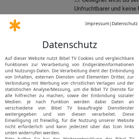
Unfruchtbarer und keine U
unter deinem Vieh.
15
Und der HERR wird jed
wird keine von den böse
du kennst, sondern wird s
hassen.
16
Du sollst alle Völker 
gibt. Dein Auge soll nich
sollst ihren Göttern nic
Fallstrick werden.
17
Wenn du aber in dein
zahlreicher als ich! Wie 
vertreiben?,
18
so fürchte dich nicht
der HERR, dein Gott, dem
19
an die gewaltigen Pr