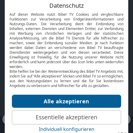
Feiertage
Mobile App
Interviews
Kids App
Neuigkeiten
Smart TV
HbbTV
Bibelthek Online-Bibel
Nächster Gottesdienst
Bibel TV
Service
Über uns
Kontakt
Jobs
TV-Empfang
Presse
FAQ
Mediadaten
bibeltv.de:
Impressum
Datenschutz
Nutzungsbedingungen
Fakten Bibel TV App