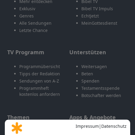
Mehr entdecken
Bibel TV
Exklusiv
Bibel TV Impuls
Genres
EchtJetzt
Alle Sendungen
MeinGottesdienst
Letzte Chance
TV Programm
Unterstützen
Programmübersicht
Weitersagen
Tipps der Redaktion
Beten
Sendungen von A-Z
Spenden
Programmheft
Testamentsspende
kostenlos anfordern
Botschafter werden
Themen
Apps & Angebote
Gott und Bibel erklärt
Newsletter