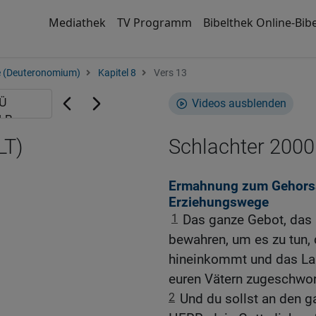
Mediathek
TV Programm
Bibelthek Online-Bibe
e (Deuteronomium)
Kapitel 8
Vers 13
Videos ausblenden
LT)
Schlachter 2000
Ermahnung zum Gehorsa
Erziehungswege
1
Das ganze Gebot, das ic
bewahren, um es zu tun, 
hineinkommt und das Lan
euren Vätern zugeschwor
2
Und du sollst an den 