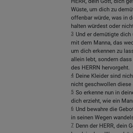
HERR, dein Gott, dich gef
Wüste, um dich zu demüt
offenbar würde, was in d
halten würdest oder nicht
3
Und er demütigte dich 
mit dem Manna, das wede
um dich erkennen zu las
allein lebt, sondern das
des HERRN hervorgeht.
4
Deine Kleider sind nich
nicht geschwollen diese 
5
So erkenne nun in dein
dich erzieht, wie ein Man
6
Und bewahre die Gebot
in seinen Wegen wandelst
7
Denn der HERR, dein Got