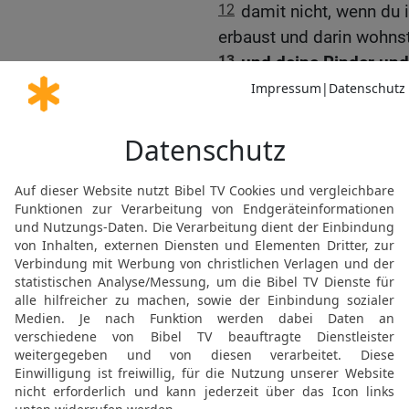
12
damit nicht, wenn du 
erbaust und darin wohnst
13
und deine Rinder und
und Gold sich mehren, un
14
[damit nicht] dann de
HERRN, deinen Gott, ver
herausgeführt hat, aus 
15
[ihn, ] der dich durc
geleitet hat, wo feurige
dürres Land ohne Wasser
entspringen ließ;
16
der dich in der Wüste
Väter nichts wussten, um
damit er dir am Ende Gut
17
und damit du nicht i
Kraft und die Stärke me