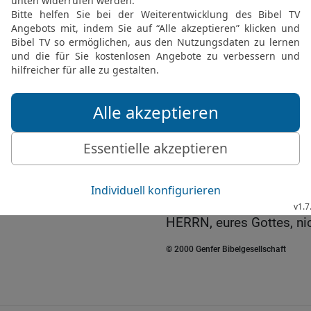
verschafft!
18
So gedenke doch an d
es, der dir Kraft gibt, s
seinen Bund aufrechterhä
hat, wie es heute geschie
19
Wenn du aber den HERR
anderen Göttern nachfolg
so bezeuge ich heute g
werdet.
20
Wie die Heiden, die d
so werdet auch ihr umko
HERRN, eures Gottes, ni
© 2000 Genfer Bibelgesellschaft