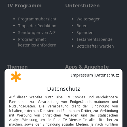
TV Programm
Unterstützen
Programmübersicht
Weitersagen
Tipps der Redaktion
Beten
Sendungen von A-Z
Spenden
Programmheft
Testamentsspende
kostenlos anfordern
Botschafter werden
Themen
Apps & Angebote
Gott und Bibel erklärt
Newsletter
Feiertage
Mobile App
Interviews
Kids App
Neuigkeiten
Smart TV
HbbTV
Bibelthek Online-Bibel
Nächster Gottesdienst