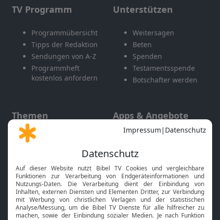
TV Programm
Unterstützen
Programmübersicht
Weitersagen
Tipps der Redaktion
Beten
Sendungen von A-Z
Spenden
Programmheft
Testamentsspende
kostenlos anfordern
Botschafter werden
Themen
Apps & Angebote
Gott und Bibel erklärt
Newsletter
Feiertage
Mobile App
Interviews
Kids App
Neuigkeiten
Smart TV
HbbTV
Bibelthek Online-Bibel
Nächster Gottesdienst